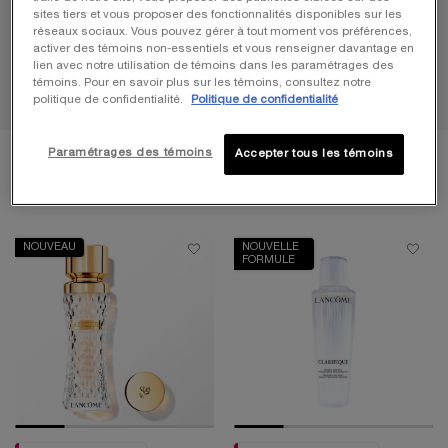
VOUS CHERCHEZ LE CADEAU PARFAIT?
sites tiers et vous proposer des fonctionnalités disponibles sur les
Magasiner notre sélection de coffrets cadeaux.
réseaux sociaux. Vous pouvez gérer à tout moment vos préférences,
activer des témoins non-essentiels et vous renseigner davantage en
lien avec notre utilisation de témoins dans les paramétrages des
témoins. Pour en savoir plus sur les témoins, consultez notre
politique de confidentialité.
Politique de confidentialité
Paramétrages des témoins
Accepter tous les témoins
YOU MAY ALSO LIKE
NOUVEAU
NOUVELLE
FORMULE