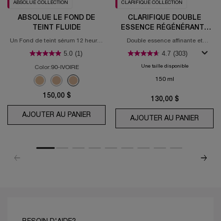
ABSOLUE COLLECTION
CLARIFIQUE COLLECTION
ABSOLUE LE FOND DE
CLARIFIQUE DOUBLE
TEINT FLUIDE
ESSENCE RÉGÉNÉRANTE
RESURFAÇANTE
Un Fond de teint sérum 12 heures
Double essence affinante et
sublimateur de teint
éclaircissante Clarifique
5.0
(1)
4.7
(303)
Une taille disponible
Color:
90-IVOIRE
Sélectionner une couleur
150 ml
Selected
110 IVOIRE color for Absolue Le Fond de Teint Fluide, 1 of 3
Selected
100-IVOIRE color for Absolue Le Fond de Teint Fluide, 2 of 3
Selected
90-IVOIRE color for Absolue Le Fond de Teint Fluide, 3
150,00 $
130,00 $
AJOUTER AU PANIER
ABSOLUE LE FOND DE TEINT FLUIDE
AJOUTER AU PANIER
CLARI