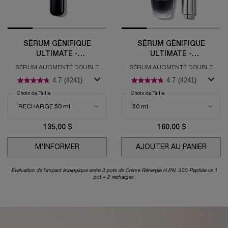
SÉRUM GÉNIFIQUE
SÉRUM GÉNIFIQUE
ULTIMATE -
ULTIMATE -
RECHARGEABLE
RECHARGEABLE
SÉRUM AUGMENTÉ DOUBLE
SÉRUM AUGMENTÉ DOUBLE
RESTAURATION
RESTAURATION
4.7
(4241)
4.7
(4241)
Choix de Taille
Choix de Taille
135,00 $
160,00 $
M'INFORMER
WHEN THE SÉRUM GÉNIFIQUE ULTIMATE - 
AJOUTER AU PANIER
SÉRUM
Évaluation de l'impact écologique entre 3 pots de Crème Rénergie H.P.N. 300-Peptide vs 1
pot + 2 recharges.