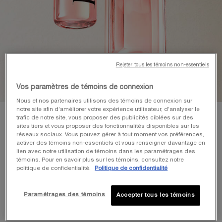
Rejeter tous les témoins non-essentiels
Vos paramètres de témoins de connexion
Nous et nos partenaires utilisons des témoins de connexion sur
notre site afin d’améliorer votre expérience utilisateur, d’analyser le
trafic de notre site, vous proposer des publicités ciblées sur des
RECHARGES
sites tiers et vous proposer des fonctionnalités disponibles sur les
réseaux sociaux. Vous pouvez gérer à tout moment vos préférences,
PARFUMS
activer des témoins non-essentiels et vous renseigner davantage en
lien avec notre utilisation de témoins dans les paramétrages des
Le plaisir de vos parfums Lancôme préférés, dans le
témoins. Pour en savoir plus sur les témoins, consultez notre
respect de la planète grâce à nos recharges.
politique de confidentialité.
Politique de confidentialité
Paramétrages des témoins
Accepter tous les témoins
LES RECHARGES