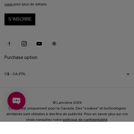
nous
pour plus de détails.
S'INSCRIRE
Purchase option
C$ - CA (FR)
© Lancôme 2026
Ce site est uniquement pour le Canada. Des "cookies" et technologies
similaires sont utilisées à des fins de publicité. Pour en savoir plus sur vos
choix consultez notre
politique de confidentialité
.