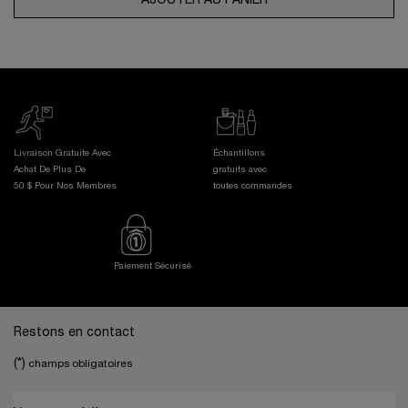
AJOUTER AU PANIER
LE SÉRUM ABSOLUE
Livraison Gratuite Avec
Échantillons
Achat De Plus De
gratuits avec
50 $ Pour Nos Membres
toutes commandes
Paiement Sécurisé
Footer navigation
Restons en contact
(*)
champs obligatoires