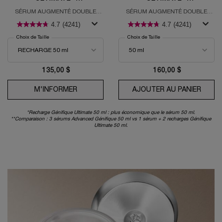
RECHARGEABLE
RECHARGEABLE
SÉRUM AUGMENTÉ DOUBLE
SÉRUM AUGMENTÉ DOUBLE
RESTAURATION
RESTAURATION
4.7
(4241)
4.7
(4241)
Choix de Taille
Choix de Taille
135,00 $
160,00 $
M'INFORMER
WHEN THE SÉRUM GÉNIFIQUE ULTIMATE - 
AJOUTER AU PANIER
SÉRUM
*Recharge Génifique Ultimate 50 ml : plus économique que le sérum 50 ml.
**Comparaison : 3 sérums Advanced Génifique 50 ml vs 1 sérum + 2 recharges Génifique
Ultimate 50 ml.