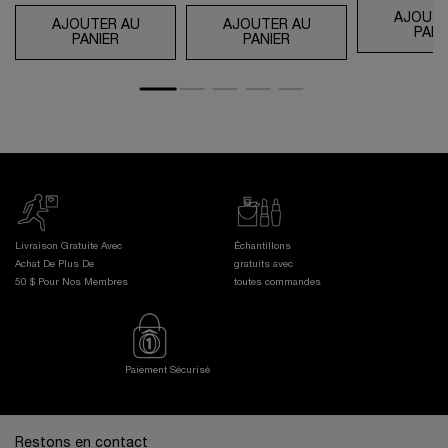
AJOUTE
AJOUTER AU
AJOUTER AU
PANI
PANIER
ABSOLUE LA CRÈME YEUX
PANIER
CRÈME FONDANTE AB
Livraison Gratuite Avec
Échantillons
Achat De Plus De
gratuits avec
50 $ Pour Nos Membres
toutes commandes
Paiement Sécurisé
Footer navigation
Restons en contact