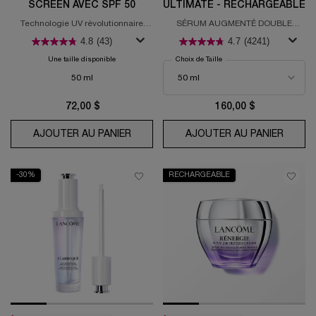
SCREEN AVEC SPF 50
ULTIMATE - RECHARGEABLE
Technologie UV révolutionnaire
SÉRUM AUGMENTÉ DOUBLE
brevetée à un complexe de 3
RESTAURATION
4.8
(43)
4.7
(4241)
ingrédients dermatologiques anti-
âge
Une taille disponible
Choix de Taille
50 ml
72,00 $
160,00 $
AJOUTER AU PANIER
SÉRUM UV EXPERT SUPRA SCREEN AV
AJOUTER AU PANIER
SÉRUM
-30%
RECHARGEABLE