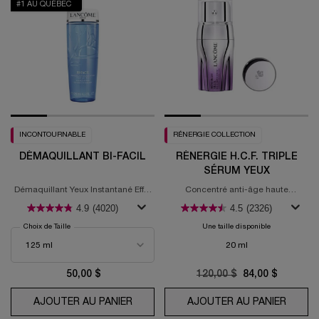
#1 AU QUÉBEC
INCONTOURNABLE
RÉNERGIE COLLECTION
DÉMAQUILLANT BI-FACIL
RÉNERGIE H.C.F. TRIPLE
SÉRUM YEUX
Démaquillant Yeux Instantané Effet
Concentré anti-âge haute
Non Gras
performance pour les yeux
4.9
(4020)
4.5
(2326)
Choix de Taille
Une taille disponible
20 ml
50,00 $
Old price
120,00 $
New price
84,00 $
AJOUTER AU PANIER
DÉMAQUILLANT BI-FACIL
AJOUTER AU PANIER
RÉNERG