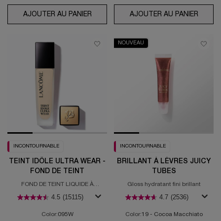
AJOUTER AU PANIER
DUAL FINISH - FOND DE TEINT
AJOUTER AU PANIER
DÉFIN
NOUVEAU
INCONTOURNABLE
INCONTOURNABLE
TEINT IDÔLE ULTRA WEAR -
BRILLANT À LÈVRES JUICY
FOND DE TEINT
TUBES
FOND DE TEINT LIQUIDE À
Gloss hydratant fini brillant
COUVERTURE TOTALE
4.5
(15115)
4.7
(2536)
Color:
095W
Color:
19 - Cocoa Macchiato