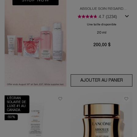
ABSOLUE SOIN REGARD
REVITALISANT
4.7
(1234)
Une taille disponible
20 ml
200,00 $
AJOUTER AU PANIER
ABSOL
L’ÉCRAN
SOLAIRE DE
LUXE #1 AU
CANADA
-50%