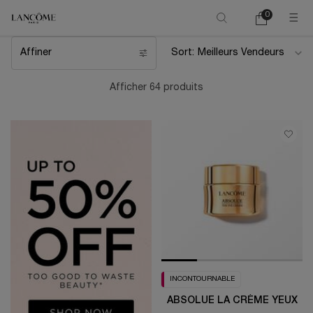
0
Mon
0 product in ca
panier
Main content
Affiner
Sort:
Filters menu
Afficher 64 produits
INCONTOURNABLE
ABSOLUE LA CRÈME YEUX