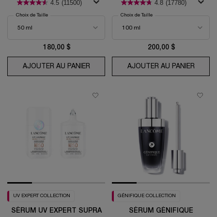
4.5
(11500)
4.8
(17780)
Choix de Taille
Choix de Taille
180,00 $
200,00 $
AJOUTER AU PANIER
RÉNERGIE H.C.F. TRIPLE SÉRUM
AJOUTER AU PANIER
LA VI
UV EXPERT COLLECTION
GÉNIFIQUE COLLECTION
SÉRUM UV EXPERT SUPRA
SÉRUM GÉNIFIQUE