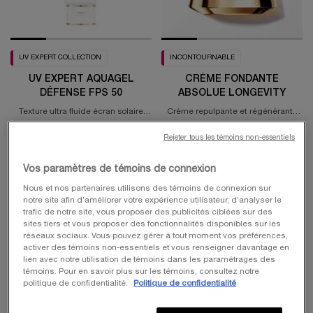
UV EXPERT COLLECTION
INCONTOURNABLE
UV EXPERT AQUAGEL
CRÈME FONDANTE
DÉFENSE FPS 50
ABSOLUE LONGEVITY
Texture ultra fluide écran solaire
Crème repulpante et régénérante
visage
PDRN
4.4
(8459)
4.7
(1618)
Rejeter tous les témoins non-essentiels
Une taille disponible
Choix de Taille
30 ml
Vos paramètres de témoins de connexion
Nous et nos partenaires utilisons des témoins de connexion sur
50,00 $
350,00 $
notre site afin d’améliorer votre expérience utilisateur, d’analyser le
trafic de notre site, vous proposer des publicités ciblées sur des
AJOUTER AU PANIER
UV EXPERT AQUAGEL DÉFENSE FPS 5
AJOUTER AU PANIER
CRÈME
sites tiers et vous proposer des fonctionnalités disponibles sur les
réseaux sociaux. Vous pouvez gérer à tout moment vos préférences,
activer des témoins non-essentiels et vous renseigner davantage en
lien avec notre utilisation de témoins dans les paramétrages des
NOUVEAU
témoins. Pour en savoir plus sur les témoins, consultez notre
politique de confidentialité.
Politique de confidentialité