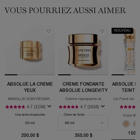
VOUS POURRIEZ AUSSI AIMER
NOUVEAU
ABSOLUE LA CRÈME
CRÈME FONDANTE
ABSOLUE LE
YEUX
ABSOLUE LONGEVITY
TEINT F
ABSOLUE SOIN REGARD
Crème repulpante et
Un Fond de tei
REVITALISANT
régénérante PDRN
heures sublimat
4.7
(1234)
4.7
(1618)
Une taille disponible
Choix de Taille
Color:
90-
Sélectionner une couleur
20 ml
Select
110 IVOI
S
1
Selected
01 Pure color for Bril
Selected
02 Spring Fling 
Selecte
03 Dreams
Se
04 
150,0
200,00 $
350,00 $