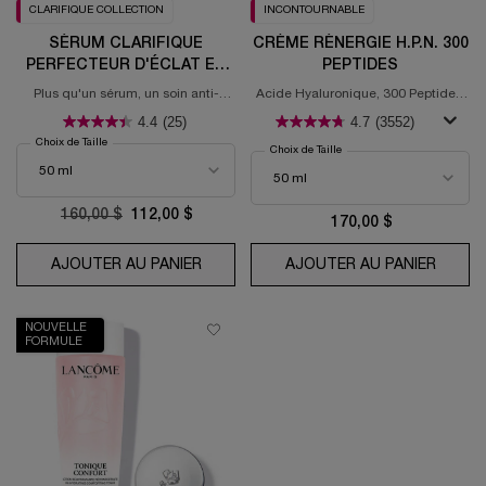
CLARIFIQUE COLLECTION
INCONTOURNABLE
SÉRUM CLARIFIQUE
CRÈME RÉNERGIE H.P.N. 300
PERFECTEUR D'ÉCLAT ET
PEPTIDES
DE TEXTURE
Plus qu'un sérum, un soin anti-
Acide Hyaluronique, 300 Peptides,
taches & illuminateur ciblé
Niacinamide
4.4
(25)
4.7
(3552)
Choix de Taille
Choix de Taille
Old price
160,00 $
New price
112,00 $
170,00 $
AJOUTER AU PANIER
SÉRUM CLARIFIQUE PERFECTEUR D'É
AJOUTER AU PANIER
CRÈME 
NOUVELLE
FORMULE