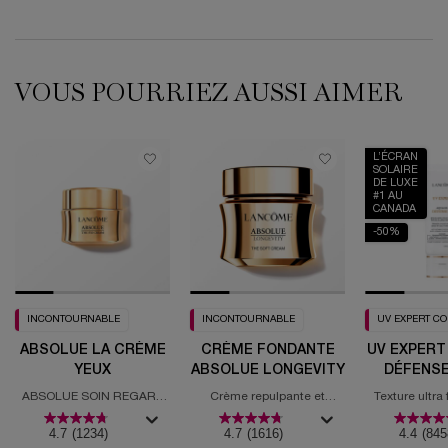
VOUS POURRIEZ AUSSI AIMER
L’ÉCRAN
SOLAIRE
DE LUXE
#1 AU
CANADA
-50%
INCONTOURNABLE
INCONTOURNABLE
UV EXPERT C
ABSOLUE LA CRÈME
CRÈME FONDANTE
UV EXPERT
YEUX
ABSOLUE LONGEVITY
DÉFENSE
ABSOLUE SOIN REGARD
Crème repulpante et
Texture ultra
REVITALISANT
régénérante PDRN
solaire
4.7
(1234)
4.7
(1616)
4.4
(845