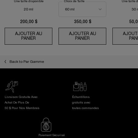
Une taille disponible
Choix de Taille
Une taille 
20 ml
30 
200,00 $
350,00 $
50,0
AJOUTER AU
AJOUTER AU
AJOUT
PANIER
ABSOLUE LA CRÈME YEUX
PANIER
CRÈME FONDANTE AB
PAN
Back to Par Gamme
Livraison Gratuite Avec
Échantillons
Achat De Plus De
gratuits avec
50 $ Pour Nos Membres
toutes commandes
Paiement Sécurisé