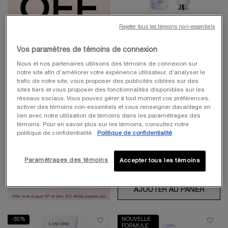
Rejeter tous les témoins non-essentiels
CLARIFIQUE COLLECTION
SÉRUM CLARIFIQUE
Vos paramètres de témoins de connexion
PERFECTEUR D'ÉCLAT ET
Nous et nos partenaires utilisons des témoins de connexion sur
DE TEXTURE
Plus qu'un sérum, un soin anti-
notre site afin d’améliorer votre expérience utilisateur, d’analyser le
taches & illuminateur ciblé
trafic de notre site, vous proposer des publicités ciblées sur des
4.4
(24)
sites tiers et vous proposer des fonctionnalités disponibles sur les
Choix de Taille
réseaux sociaux. Vous pouvez gérer à tout moment vos préférences,
activer des témoins non-essentiels et vous renseigner davantage en
lien avec notre utilisation de témoins dans les paramétrages des
témoins. Pour en savoir plus sur les témoins, consultez notre
Old price
160,00 $
New price
112,00 $
politique de confidentialité.
Politique de confidentialité
Paramétrages des témoins
Accepter tous les témoins
AJOUTER AU PANIER
SÉRUM
-30%
NOUVELLE
FORMULE