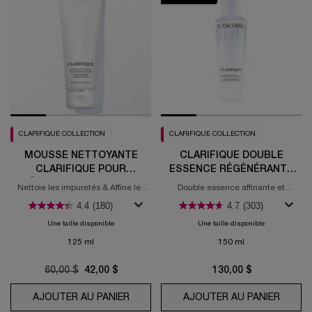
CLARIFIQUE COLLECTION
CLARIFIQUE COLLECTION
MOUSSE NETTOYANTE
CLARIFIQUE DOUBLE
CLARIFIQUE POUR
ESSENCE RÉGÉNÉRANTE
RÉDUCTION DES PORES
RESURFAÇANTE
Nettoie les impuretés & Affine les
Double essence affinante et
pores
éclaircissante Clarifique
4.4
(180)
4.7
(303)
Une taille disponible
Une taille disponible
125 ml
150 ml
Old price
60,00 $
New price
42,00 $
130,00 $
AJOUTER AU PANIER
MOUSSE NETTOYANTE CLARIFIQUE P
AJOUTER AU PANIER
CLARI