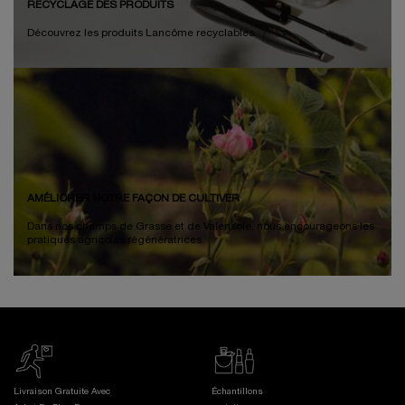
RECYCLAGE DES PRODUITS
Découvrez les produits Lancôme recyclables.
AMÉLIORER NOTRE FAÇON DE CULTIVER
Dans nos champs de Grasse et de Valensole, nous encourageons les
pratiques agricoles régénératrices.
Livraison Gratuite Avec
Échantillons