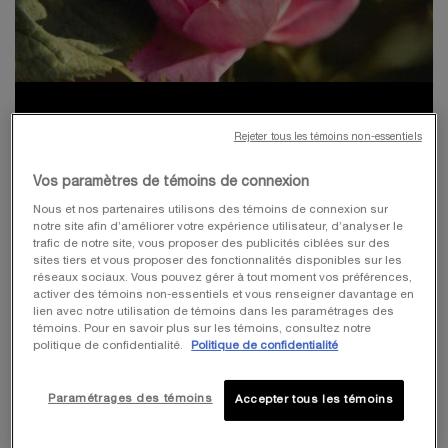
PROTECT BIODIVERSITY AT A
Rejeter tous les témoins non-essentiels
GLANCE
Vos paramètres de témoins de connexion
99 %
70 %
Nous et nos partenaires utilisons des témoins de connexion sur
notre site afin d’améliorer votre expérience utilisateur, d’analyser le
trafic de notre site, vous proposer des publicités ciblées sur des
des roses utilisées dans les soins et
des ingrédients de nos formules
sites tiers et vous proposer des fonctionnalités disponibles sur les
le maquillage sont biologiques.
de soins sont biodégradables, ce
réseaux sociaux. Vous pouvez gérer à tout moment vos préférences,
qui nous aide à limiter notre
activer des témoins non-essentiels et vous renseigner davantage en
impact sur les ressources
lien avec notre utilisation de témoins dans les paramétrages des
naturelles.
témoins. Pour en savoir plus sur les témoins, consultez notre
politique de confidentialité.
Politique de confidentialité
-1500
Paramétrages des témoins
Accepter tous les témoins
Les recharges et les emballages légers permettront d’économiser
1 500 tonnes de matériaux vierges en 2023.