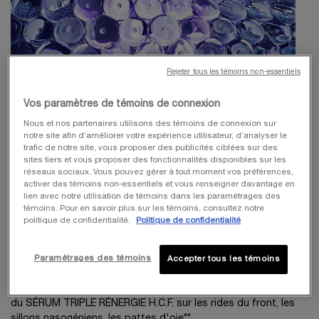
Rejeter tous les témoins non-essentiels
Vos paramètres de témoins de connexion
Nous et nos partenaires utilisons des témoins de connexion sur
notre site afin d’améliorer votre expérience utilisateur, d’analyser le
trafic de notre site, vous proposer des publicités ciblées sur des
sites tiers et vous proposer des fonctionnalités disponibles sur les
réseaux sociaux. Vous pouvez gérer à tout moment vos préférences,
activer des témoins non-essentiels et vous renseigner davantage en
À PROPOS DU PRODUIT
lien avec notre utilisation de témoins dans les paramétrages des
DOUBLEZ L'EFFICACITÉ ANTI-ÂGE DE
témoins. Pour en savoir plus sur les témoins, consultez notre
politique de confidentialité.
Politique de confidentialité
VOTRE SÉRUM
Grâce à sa technologie exclusive à nano-pointes, composée
Paramétrages des témoins
Accepter tous les témoins
de 484 pointes ultra-précises, le RÉNERGIE NANO
RESURFACER | 400 BOOSTER peut doubler le pouvoir anti-âge
du SÉRUM TRIPLE RÉNERGIE H.C.F. sur les rides du front, les
sillons nasogéniens, les pattes d'oie**