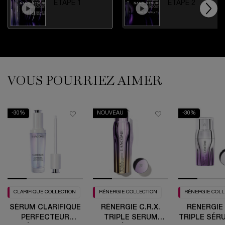
ÉTAPE 1
ÉTAPE 2
VOUS POURRIEZ AIMER
PDP Routine Section (default)
PDP Slot 1 Section (you may also like)
-30%
NOUVEAU
-30%
CLARIFIQUE COLLECTION
RÉNERGIE COLLECTION
RÉNERGIE COLL
SÉRUM CLARIFIQUE
RÉNERGIE C.R.X.
RÉNERGIE 
PERFECTEUR
TRIPLE SERUM
TRIPLE SÉR