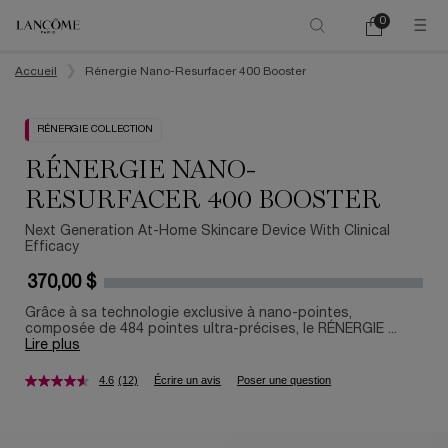
0
Mon
0 product in ca
panier
Main content
Accueil
Rénergie Nano-Resurfacer 400 Booster
RÉNERGIE COLLECTION
RÉNERGIE NANO-
RESURFACER 400 BOOSTER
Next Generation At-Home Skincare Device With Clinical
Efficacy
370,00 $
Grâce à sa technologie exclusive à nano-pointes,
composée de 484 pointes ultra-précises, le RÉNERGIE ...
Lire plus
4.6
(12)
Écrire un avis
Poser une question