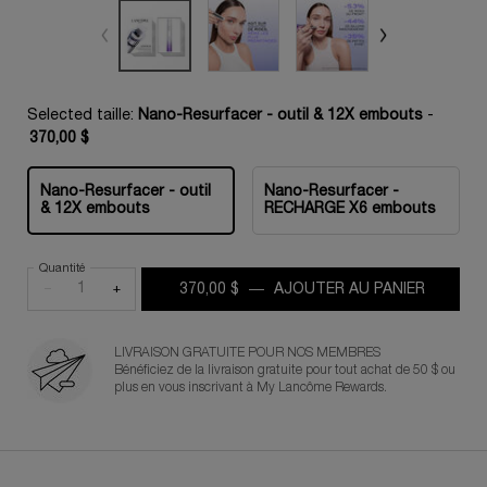
Selected taille:
Nano-Resurfacer - outil & 12X embouts
-
370,00 $
Nano-Resurfacer - outil
Nano-Resurfacer -
Selected
, 1 of 2
Selected
, 2 of 2
& 12X embouts
RECHARGE X6 embouts
Quantité
−
+
370,00 $
―
AJOUTER AU PANIER
RÉNERG
LIVRAISON GRATUITE POUR NOS MEMBRES
Bénéficiez de la livraison gratuite pour tout achat de 50 $ ou
plus en vous inscrivant à My Lancôme Rewards.