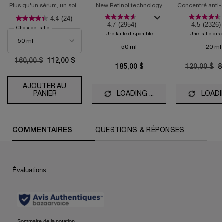
D'ÉCLAT ET DE
RÉTINOL
Plus qu'un sérum, un soin
New Retinol technology
Concentré anti
TEXTURE
anti-taches & illuminateur
performance pou
4.4
(24)
ciblé
4.7
(2954)
4.5
(2326)
Choix de Taille
Une taille disponible
Une taille dis
50 ml
20 ml
Old price
160,00 $
New price
112,00 $
185,00 $
Old price
120,00 $
N
8
AJOUTER AU
PANIER
SÉRUM CLARIFIQUE PERFECTEUR D'ÉCLAT ET D
LOADING ...
LOADIN
PDP Reviews (default)
COMMENTAIRES
QUESTIONS & RÉPONSES