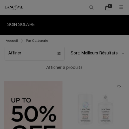
0
Mon
0 product in ca
panier
Main content
SOIN SOLAIRE
Accueil
Par Catégorie
Affiner
Sort:
Filters menu
Afficher 6 produits