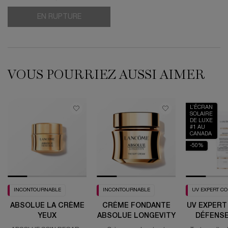
EN RUPTURE
COFFRET LA ROUTINE ÉCLAT D'ÉTÉ AVEC
VOUS POURRIEZ AUSSI AIMER
L’ÉCRAN
SOLAIRE
DE LUXE
#1 AU
CANADA
-50%
INCONTOURNABLE
INCONTOURNABLE
UV EXPERT C
ABSOLUE LA CRÈME
CRÈME FONDANTE
UV EXPERT
YEUX
ABSOLUE LONGEVITY
DÉFENSE