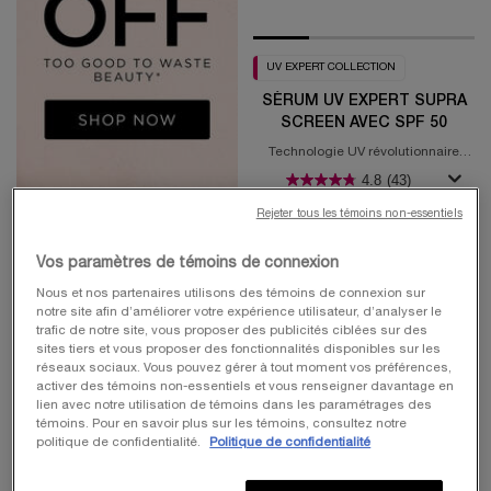
UV EXPERT COLLECTION
SÉRUM UV EXPERT SUPRA
SCREEN AVEC SPF 50
Technologie UV révolutionnaire
brevetée à un complexe de 3
4.8
(43)
ingrédients dermatologiques anti-
âge
Une taille disponible
Rejeter tous les témoins non-essentiels
50 ml
Vos paramètres de témoins de connexion
72,00 $
Nous et nos partenaires utilisons des témoins de connexion sur
notre site afin d’améliorer votre expérience utilisateur, d’analyser le
trafic de notre site, vous proposer des publicités ciblées sur des
sites tiers et vous proposer des fonctionnalités disponibles sur les
réseaux sociaux. Vous pouvez gérer à tout moment vos préférences,
activer des témoins non-essentiels et vous renseigner davantage en
lien avec notre utilisation de témoins dans les paramétrages des
AJOUTER AU PANIER
SÉRUM
témoins. Pour en savoir plus sur les témoins, consultez notre
politique de confidentialité.
Politique de confidentialité
VALEUR 92
L’ÉCRAN
$
SOLAIRE DE