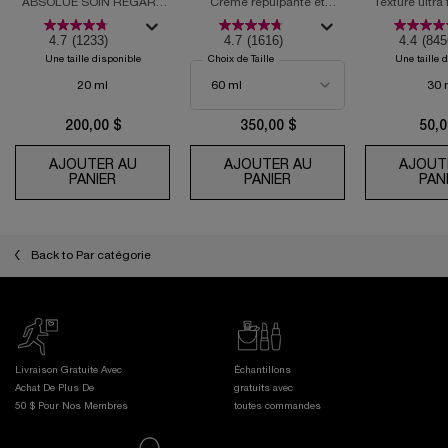
ABSOLUE SOIN REGARD
Crème repulpante et
Texture ultra
REVITALISANT
régénérante PDRN
solaire
4.7
(1233)
4.7
(1616)
4.4
(845
Une taille disponible
Choix de Taille
Une taille 
20 ml
30 
200,00 $
350,00 $
50,0
AJOUTER AU
AJOUTER AU
AJOUT
PANIER
ABSOLUE LA CRÈME YEUX
PANIER
CRÈME FONDANTE AB
PAN
Back to Par catégorie
Livraison Gratuite Avec
Échantillons
Achat De Plus De
gratuits avec
50 $ Pour Nos Membres
toutes commandes