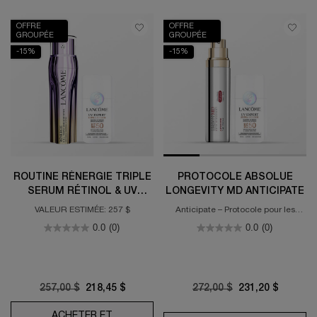
OFFRE
OFFRE
GROUPÉE
GROUPÉE
-15%
-15%
ROUTINE RÉNERGIE TRIPLE
PROTOCOLE ABSOLUE
SERUM RÉTINOL & UV
LONGEVITY MD ANTICIPATE
EXPERT SUPRA SCREEN
VALEUR ESTIMÉE: 257 $
Anticipate – Protocole pour les
peaux de moins de 35 ans
0.0
(0)
0.0
(0)
Old price
257,00 $
New price
218,45 $
Old price
272,00 $
New price
231,20 $
ACHETER ET