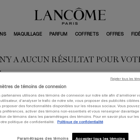
INS
MAQUILLAGE
PARFUM
COFFRETS
OFFRES
FID
 N'Y A AUCUN RÉSULTAT POUR VO
.
Rejeter tous les té
mètres de témoins de connexion
 partenaires utilisons des témoins de connexion sur notre site afin d’améliorer v
tilisateur, d’analyser le trafic de notre site, vous proposer des publicités ciblées
I AIMER
us proposer des fonctionnalités disponibles sur les réseaux sociaux. Vous pouvez 
préférences, activer des témoins non-essentiels et vous renseigner davantage 
sation de témoins dans les paramétrages des témoins. Pour en savoir plus sur les
otre politique de confidentialité.
Politique de confidentialité
VALEUR: 367 $
V
Paramétrages des témoins
Accepter tous les témoins