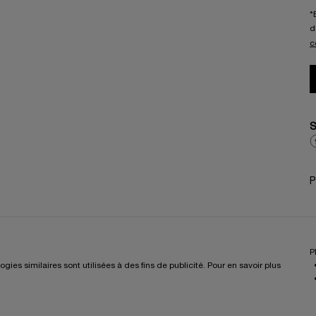
*
d
c
S
P
P
es similaires sont utilisées à des fins de publicité. Pour en savoir plus