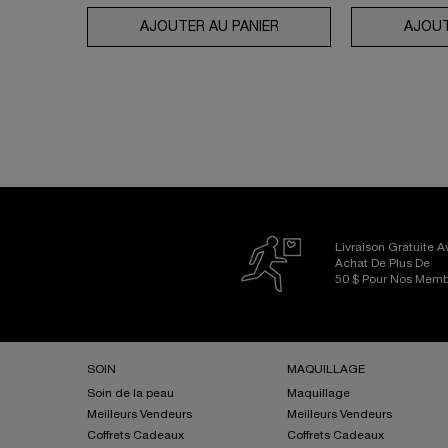
AJOUTER AU PANIER
COFFRET GÉNIFIQUE UL
AJOUT
Livraison Gratuite 
Achat De Plus De
50 $ Pour Nos Mem
Footer navigation
SOIN
MAQUILLAGE
Soin de la peau
Maquillage
Meilleurs Vendeurs
Meilleurs Vendeurs
Coffrets Cadeaux
Coffrets Cadeaux