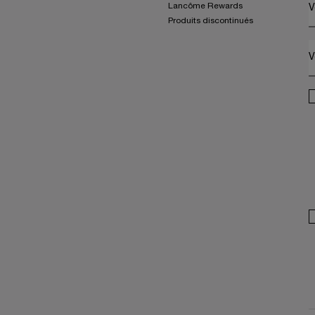
Lancôme Rewards
V
Produits discontinués
V