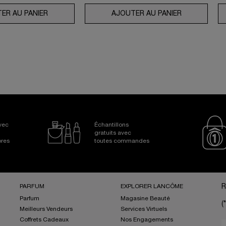
TIMATE SERUM
ER AU PANIER
UV EXPERT AQUAGEL DÉFENSE FPS 50
AJOUTER AU PANIER
ROUTINE AB
Avec
Échantillons
gratuits avec
bres
toutes commandes
PARFUM
EXPLORER LANCÔME
R
Parfum
Magasine Beauté
(*
Meilleurs Vendeurs
Services Virtuels
Coffrets Cadeaux
Nos Engagements