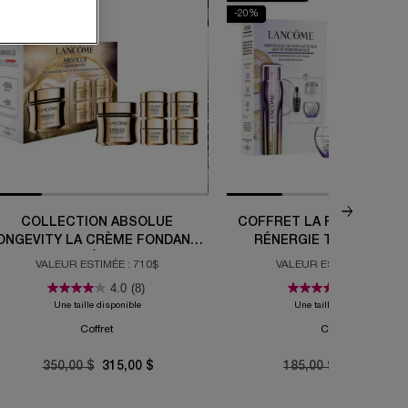
10%
-20%
COLLECTION ABSOLUE
COFFRET LA ROUTINE DE 
ONGEVITY LA CRÈME FONDANTE
RÉNERGIE TRIPLE SÉR
ET LA CRÈME RICHE
RETINOL
VALEUR ESTIMÉE : 710$
VALEUR ESTIMÉE : 292$
4.0
(8)
5.0
(2)
Une taille disponible
Une taille disponible
Coffret
Coffret
Old price
350,00 $
New price
315,00 $
Old price
185,00 $
New price
148,00 $