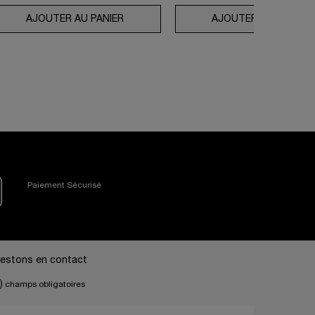
SOLUE ROSE 80
AJOUTER AU PANIER
COLLECTION ABSOLUE LONGEVITY LA 
AJOUTER AU PANIER
Paiement Sécurisé
estons en contact
)
champs obligatoires