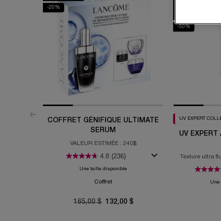
SOLAIRE DE
-20%
LUXE #1 AU
CANADA
-50%
UV EXPERT COLL
COFFRET GÉNIFIQUE ULTIMATE
SERUM
UV EXPERT
VALEUR ESTIMÉE : 240$
4.8
(236)
Texture ultra f
Une taille disponible
Coffret
Une 
Old price
165,00 $
New price
132,00 $