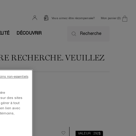
Mon panier
0
Vous aimez être récompensée?
0 product in cart
ÉLITÉ
DÉCOUVRIR
Recherche
TRE RECHERCHE. VEUILLEZ
moins non-essentiels
otre
 sur des sites
gérer à tout
en lien avec
 témoins,
ALEUR 710$
VALEUR : 292$