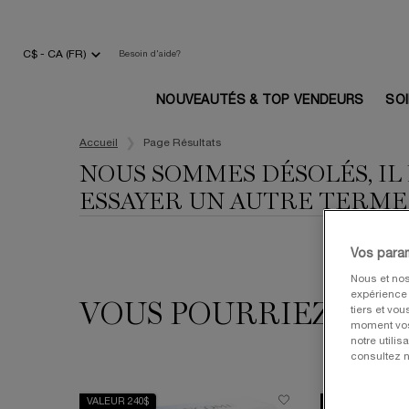
C$ - CA (FR)
Besoin d'aide?
NOUVEAUTÉS & TOP VENDEURS
SO
Main content
Accueil
Page Résultats
NOUS SOMMES DÉSOLÉS, IL
ESSAYER UN AUTRE TERME
Vos para
Nous et nos
expérience u
VOUS POURRIEZ AUSS
tiers et vo
moment vos 
notre utili
consultez n
VALEUR 240$
L’ÉCRAN