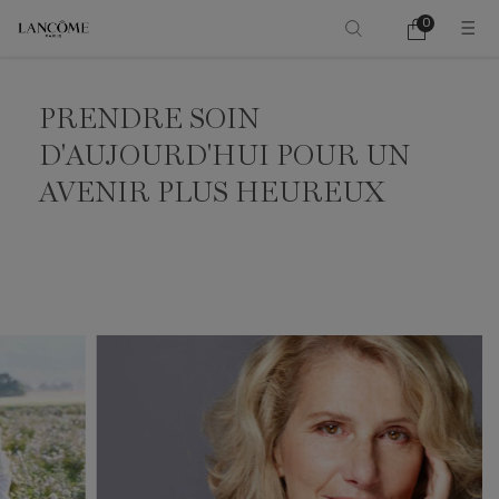
0
Mon
0 product in ca
panier
Main content
PRENDRE SOIN
D'AUJOURD'HUI POUR UN
AVENIR PLUS HEUREUX