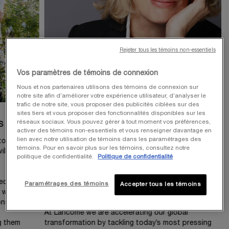
Rejeter tous les témoins non-essentiels
Vos paramètres de témoins de connexion
Nous et nos partenaires utilisons des témoins de connexion sur
notre site afin d’améliorer votre expérience utilisateur, d’analyser le
trafic de notre site, vous proposer des publicités ciblées sur des
sites tiers et vous proposer des fonctionnalités disponibles sur les
FRANÇOISE LEHMANN
réseaux sociaux. Vous pouvez gérer à tout moment vos préférences,
S
LANCÔME GLOBAL BRAND PRESIDENT
activer des témoins non-essentiels et vous renseigner davantage en
lien avec notre utilisation de témoins dans les paramétrages des
to different
“Today and more than ever, the world needs care.
témoins. Pour en savoir plus sur les témoins, consultez notre
ill help by
Since its creation over 85 years ago, Lancôme has
politique de confidentialité.
Politique de confidentialité
championed care and transmission as part of its
core values. As one of the leading luxury beauty
ecting
brands, we have a responsibility to help tackle the
Paramétrages des témoins
Accepter tous les témoins
will care
crucial planetary and societal challenges to further
nsible
build a happier and more sustainable future for all.
At Lancôme we are accelerating our global
ng them
transformation by tackling today’s most pressing