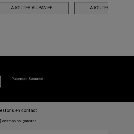
SOLUE ROSE 80
AJOUTER AU PANIER
COLLECTION ABSOLUE LONGEVITY LA 
AJOUTER AU PANIER
Paiement Sécurisé
estons en contact
)
champs obligatoires