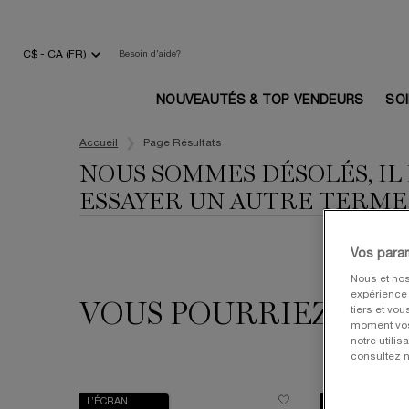
C$ - CA (FR)
Besoin d'aide?
NOUVEAUTÉS & TOP VENDEURS
SO
Main content
Accueil
Page Résultats
NOUS SOMMES DÉSOLÉS, IL
ESSAYER UN AUTRE TERME
Vos para
Nous et nos
expérience u
VOUS POURRIEZ AUSS
tiers et vo
moment vos 
notre utili
consultez n
L’ÉCRAN
VALEUR 240$