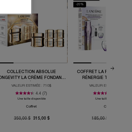
10%
-20%
COLLECTION ABSOLUE
COFFRET LA ROUTINE DE 
ONGEVITY LA CRÈME FONDANTE
RÉNERGIE TRIPLE SÉR
ET LA CRÈME RICHE
RETINOL
VALEUR ESTIMÉE : 710$
VALEUR ESTIMÉE : 292$
4.4
(7)
5.0
(2)
Une taille disponible
Une taille disponible
Coffret
Coffret
Old price
350,00 $
New price
315,00 $
Old price
185,00 $
New price
148,00 $