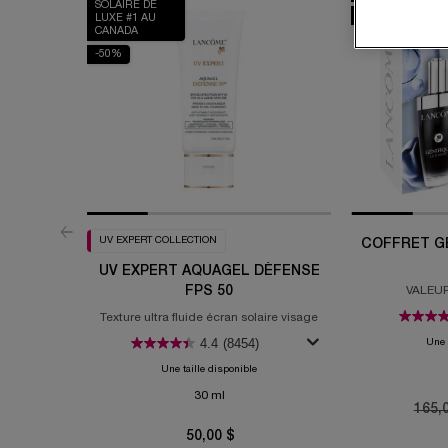
SOLAIRE DE
-20%
LUXE #1 AU
CANADA
-50%
UV EXPERT COLLECTION
COFFRET GÉ
UV EXPERT AQUAGEL DÉFENSE
FPS 50
VALEUR
Texture ultra fluide écran solaire visage
4.4
(8454)
Une 
Une taille disponible
30 ml
Old p
165,
50,00 $