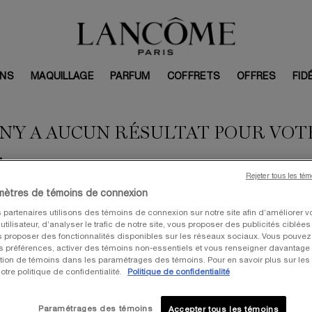
INS
MAQUILLAGE
PARFUM
COFFRETS
OFFRES
FID
 N'Y A AUCUN RÉSULTAT POUR VO
.
Rejeter tous les té
mètres de témoins de connexion
 partenaires utilisons des témoins de connexion sur notre site afin d’améliorer v
tilisateur, d’analyser le trafic de notre site, vous proposer des publicités ciblées
I AIMER
us proposer des fonctionnalités disponibles sur les réseaux sociaux. Vous pouvez 
préférences, activer des témoins non-essentiels et vous renseigner davantage 
sation de témoins dans les paramétrages des témoins. Pour en savoir plus sur les
otre politique de confidentialité.
Politique de confidentialité
VALEUR: 367 $
V
Paramétrages des témoins
Accepter tous les témoins