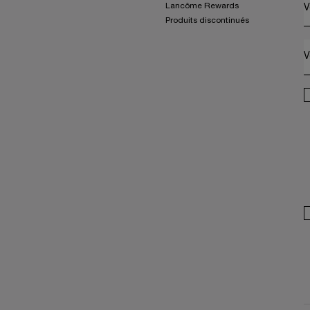
Lancôme Rewards
V
Produits discontinués
V