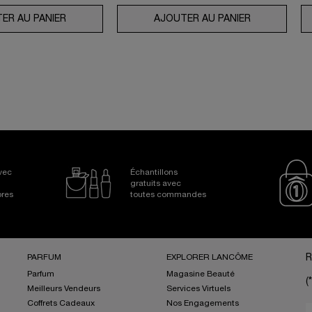
FENSE FPS 50
ER AU PANIER
COFFRET GÉNIFIQUE ULTIMATE SERUM
AJOUTER AU PANIER
ROUTINE AB
Avec
Échantillons
gratuits avec
bres
toutes commandes
PARFUM
EXPLORER LANCÔME
R
Parfum
Magasine Beauté
(*
Meilleurs Vendeurs
Services Virtuels
Coffrets Cadeaux
Nos Engagements