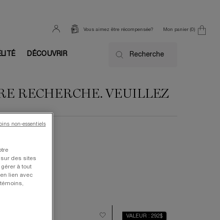
Mon panier
0
Vous aimez être récompensée?
0 product in cart
ÉLITÉ
DÉCOUVRIR
Recherche
TRE RECHERCHE. VEUILLEZ
moins non-essentiels
otre
 sur des sites
gérer à tout
en lien avec
 témoins,
ALEUR 710$
VALEUR : 292$