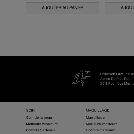
AJOUTER AU PANIER
UV EXPERT AQUAGEL DÉ
AJOUT
Livraison Gratuite 
Achat De Plus De
50 $ Pour Nos Mem
Footer navigation
SOIN
MAQUILLAGE
Soin de la peau
Maquillage
Meilleurs Vendeurs
Meilleurs Vendeurs
Coffrets Cadeaux
Coffrets Cadeaux