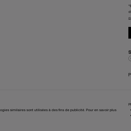
*
d
c
S
P
P
es similaires sont utilisées à des fins de publicité. Pour en savoir plus