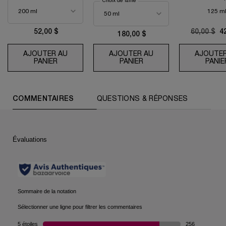
Choix de Taille
125 m
52,00 $
Old price
60,00 $
N
4
180,00 $
AJOUTER AU
AJOUTER AU
AJOUTER
PANIER
TONIQUE CONFORT NETTOYANT RÉHYDRATAN
PANIER
RÉNERGIE H.C.F. TRIPL
PANIE
PDP Reviews (default)
COMMENTAIRES
QUESTIONS & RÉPONSES