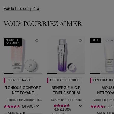
Voir la liste complète
VOUS POURRIEZ AIMER
PDP Slot 1 Section (you may also like)
NOUVELLE
-30%
FORMULE
INCONTOURNABLE
RÉNERGIE COLLECTION
CLARIFIQUE CO
TONIQUE CONFORT
RÉNERGIE H.C.F.
MOUS
NETTOYANT
TRIPLE SÉRUM
NETTOY
RÉHYDRATANT
CLARIFIQU
Tonique réhydratant et
Sérum anti-âge Triple
Nettoie les im
RÉDUCTIO
réconfortant avec acide
action: Fermeté, Rides,
Affine les 
4.6
(603)
4.4
hyaluronique et Squalane
Teint Irrégulier
PORE
4.5
(11500)
Choix de Taille
Une taille dis