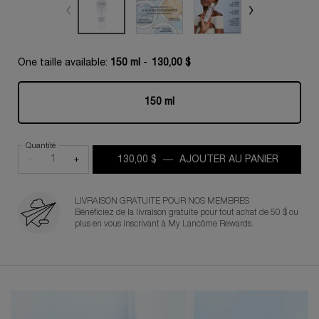
One taille available:
150 ml
-
130,00 $
150 ml
Selected
, 1 of 1
Quantité
−
+
130,00 $
―
AJOUTER AU PANIER
CLARIF
LIVRAISON GRATUITE POUR NOS MEMBRES
Bénéficiez de la livraison gratuite pour tout achat de 50 $ ou
plus en vous inscrivant à My Lancôme Rewards.
PDP Product description section