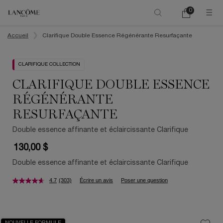
0
Mon
0 product in ca
panier
Main content
Accueil
Clarifique Double Essence Régénérante Resurfaçante
CLARIFIQUE COLLECTION
CLARIFIQUE DOUBLE ESSENCE
RÉGÉNÉRANTE
RESURFAÇANTE
Double essence affinante et éclaircissante Clarifique
130,00 $
Double essence affinante et éclaircissante Clarifique
4.7
(303)
Écrire un avis
Poser une question