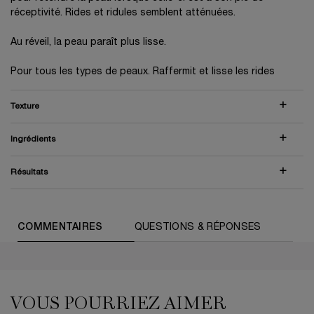
réceptivité. Rides et ridules semblent atténuées.
Au réveil, la peau paraît plus lisse.
Pour tous les types de peaux. Raffermit et lisse les rides
Texture
Ingrédients
Résultats
PDP Routine Section (default)
COMMENTAIRES
QUESTIONS & RÉPONSES
COMPARER AVEC DES PRODUITS SIMILAIRES
PDP Reviews (default)
PDP Slot 1 Section (you may also like)
VOUS POURRIEZ AIMER