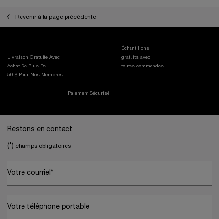
LOADING ...
LOADING ...
LOADIN
Revenir à la page précédente
Échantillons
Livraison Gratuite Avec
gratuits avec
Achat De Plus De
toutes commandes
50 $ Pour Nos Membres
Paiement Sécurisé
Footer navigation
Restons en contact
(*)
champs obligatoires
Votre courriel
*
Votre téléphone portable