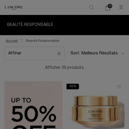
0
Mon
0 product in ca
panier
Main content
BEAUTÉ RESPONSABLE
Accueil
Beauté Responsable
Affiner
Sort:
Filters menu
Afficher 39 produits
-50%