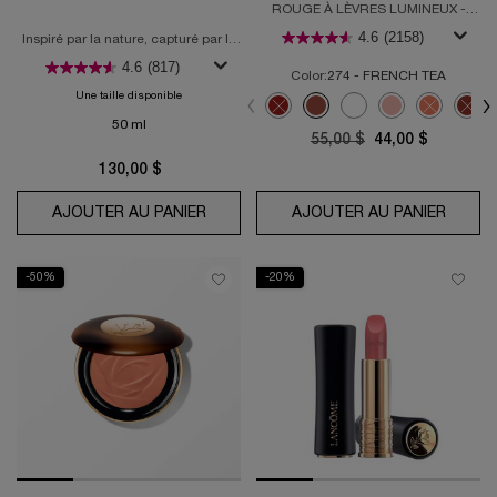
ROUGE À LÈVRES LUMINEUX -
HYDRATION ET CONFORT LONGUE
4.6
(2158)
Inspiré par la nature, capturé par la
TENUE
science
4.6
(817)
Color:
274 - FRENCH TEA
Une taille disponible
Sélectionner une couleur
Selected
The product variation is out of st
Selected
274 - FRENCH TEA color for 
Selected
0 - Moi-Moi-Moi color 
Selected
1 - Universelle c
Selected
The product
Sele
The 
50 ml
Old price
55,00 $
New price
44,00 $
130,00 $
AJOUTER AU PANIER
IDÔLE L'EAU DE TOILETTE
AJOUTER AU PANIER
L'ABS
-50%
-20%