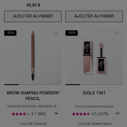
40,00 $
AJOUTER AU PANIER
IDÔLE BRUME PARFUMÉE CHEVEUX &
AJOUTER AU PANIER
BRÔW 
-50%
-50%
BRÔW SHAPING POWDERY
IDÔLE TINT
PENCIL
CRAYON POUDRE. DESSINE LES
Fard à paupières liquide
SOURCILS.
3.7
(666)
4.5
(1479)
Color:
05 Chesnut
Color:
02 Desert Sand