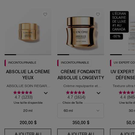
L’ÉCRAN
SOLAIRE
DE LUXE
#1 AU
CANADA
-50%
INCONTOURNABLE
INCONTOURNABLE
UV EXPERT C
ABSOLUE LA CRÈME
CRÈME FONDANTE
UV EXPERT
YEUX
ABSOLUE LONGEVITY
DÉFENSE
ABSOLUE SOIN REGARD
Crème repulpante et
Texture ultra
REVITALISANT
régénérante PDRN
solaire
4.7
(1233)
4.7
(1614)
4.4
(845
Une taille disponible
Choix de Taille
Une taille 
20 ml
30 
200,00 $
350,00 $
50,0
AJOUTER AU
AJOUTER AU
AJOUT