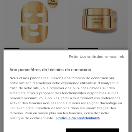
Rejeter tous les témoins non-essentiels
MASQUE ABSOLUE
ABSOLUE BAUME
RÉGÉNÉRANT
CORPOREL
ILLUMINATEUR
Vos paramètres de témoins de connexion
aux grands extraits de rose et infusé
Baume corporel nourrissant et
d’or 24 carats
raffermissant
4.4
(27)
4.7
(536)
Nous et nos partenaires utilisons des témoins de connexion sur
notre site afin d’améliorer votre expérience utilisateur, d’analyser le
Une taille disponible
trafic de notre site, vous proposer des publicités ciblées sur des
sites tiers et vous proposer des fonctionnalités disponibles sur les
200 ml
réseaux sociaux. Vous pouvez gérer à tout moment vos préférences,
activer des témoins non-essentiels et vous renseigner davantage en
Old price
220,00 $
New price
110,00 $
Old price
230,00 $
New price
115,00 $
lien avec notre utilisation de témoins dans les paramétrages des
témoins. Pour en savoir plus sur les témoins, consultez notre
AJOUTER AU PANIER
MASQUE ABSOLUE RÉGÉNÉRANT ILLU
EN RUPTURE
ABSOLUE
politique de confidentialité.
Politique de confidentialité