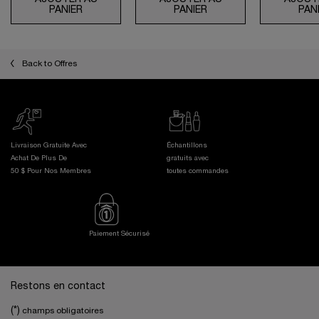
PANIER
ABSOLUE LA CRÈME YEUX
PANIER
CRÈME FONDANTE AB
PAN
Back to Offres
Livraison Gratuite Avec
Échantillons
Achat De Plus De
gratuits avec
50 $ Pour Nos Membres
toutes commandes
Paiement Sécurisé
Footer navigation
Restons en contact
(*)
champs obligatoires