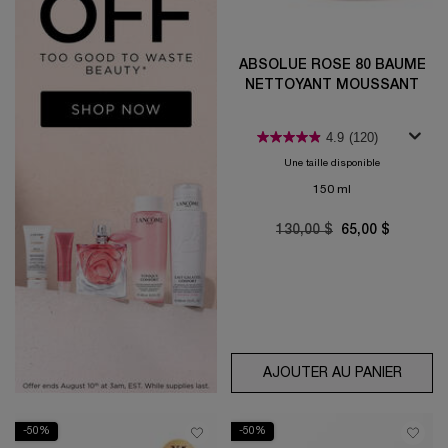
ABSOLUE ROSE 80 BAUME
NETTOYANT MOUSSANT
4.9
(120)
Une taille disponible
150 ml
Old price
130,00 $
New price
65,00 $
AJOUTER AU PANIER
ABSOL
-50%
-50%