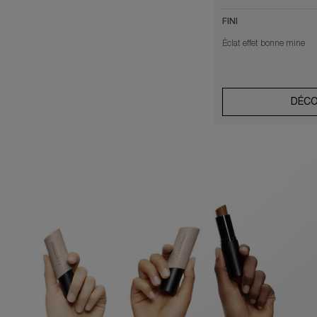
FINI
Éclat effet bonne mine
DÉCO
PDP FAQ section (default)