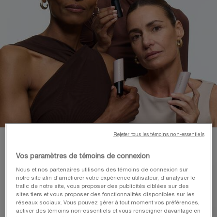
Rejeter tous les témoins non-essentiels
Vos paramètres de témoins de connexion
Nous et nos partenaires utilisons des témoins de connexion sur
notre site afin d’améliorer votre expérience utilisateur, d’analyser le
trafic de notre site, vous proposer des publicités ciblées sur des
sites tiers et vous proposer des fonctionnalités disponibles sur les
réseaux sociaux. Vous pouvez gérer à tout moment vos préférences,
activer des témoins non-essentiels et vous renseigner davantage en