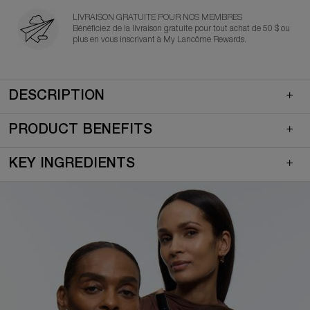
LIVRAISON GRATUITE POUR NOS MEMBRES
Bénéficiez de la livraison gratuite pour tout achat de 50 $ ou
plus en vous inscrivant à My Lancôme Rewards.
PDP Quicklinks (default)
Default product tabs
PDP Product tabs - mobile (default)
DESCRIPTION
PRODUCT BENEFITS
KEY INGREDIENTS
Full two columns image layout (default)