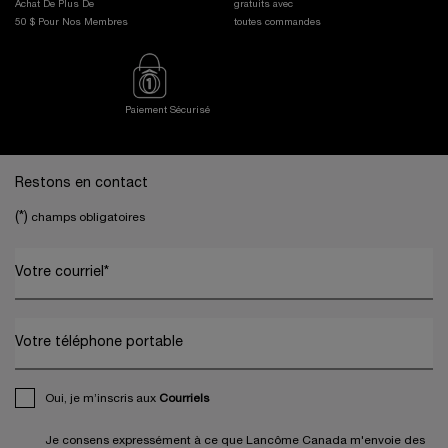
Achat De Plus De
gratuits avec
50 $ Pour Nos Membres
toutes commandes
Paiement Sécurisé
Footer navigation
Restons en contact
(*)
champs obligatoires
Votre courriel
*
Votre téléphone portable
Oui, je m’inscris aux
Courriels
Je consens expressément à ce que Lancôme Canada m'envoie des