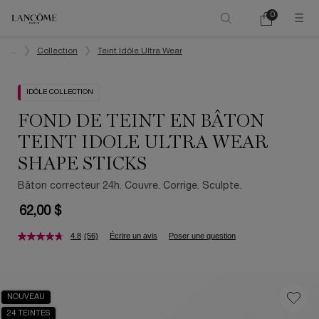
0
Mon
0 product in ca
panier
Main content
...
Collection
Teint Idôle Ultra Wear
IDÔLE COLLECTION
FOND DE TEINT EN BÂTON
TEINT IDOLE ULTRA WEAR
SHAPE STICKS
Bâton correcteur 24h. Couvre. Corrige. Sculpte.
62,00 $
4.8
(56)
Écrire un avis
Poser une question
NOUVEAU
24 TEINTES