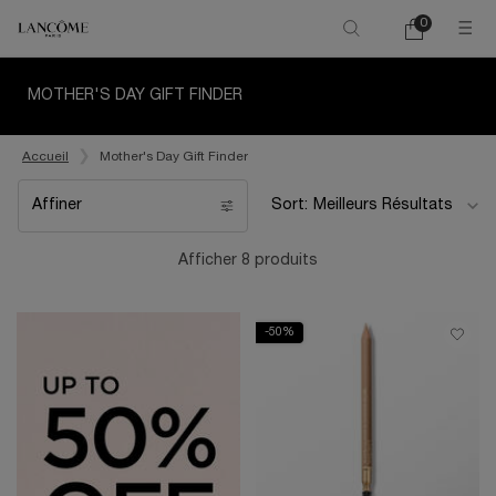
0
Mon
0 product in ca
panier
Main content
MOTHER'S DAY GIFT FINDER
Accueil
Mother's Day Gift Finder
Affiner
Sort:
Filters menu
Afficher 8 produits
-50%