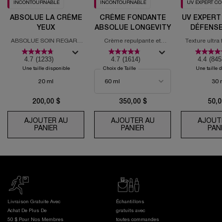
INCONTOURNABLE
INCONTOURNABLE
UV EXPERT C
ABSOLUE LA CRÈME
CRÈME FONDANTE
UV EXPERT
YEUX
ABSOLUE LONGEVITY
DÉFENSE
ABSOLUE SOIN REGARD
Crème repulpante et
Texture ultra
REVITALISANT
régénérante PDRN
solaire
4.7
(1233)
4.7
(1614)
4.4
(845
Une taille disponible
Choix de Taille
Une taille 
20 ml
30 
200,00 $
350,00 $
50,0
AJOUTER AU
AJOUTER AU
AJOUT
PANIER
ABSOLUE LA CRÈME YEUX
PANIER
CRÈME FONDANTE AB
PAN
Livraison Gratuite Avec
Échantillons
Achat De Plus De
gratuits avec
50 $ Pour Nos Membres
toutes commandes