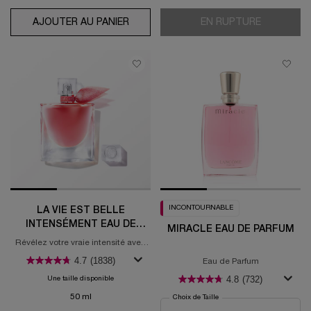
AJOUTER AU PANIER
HYPNÔSE PALETTE
EN RUPTURE
LE SÉRUM
INCONTOURNABLE
LA VIE EST BELLE
INTENSÉMENT EAU DE
MIRACLE EAU DE PARFUM
PARFUM
Révélez votre vraie intensité avec
La vie est belle Intensément, la
4.7
(1838)
Eau de Parfum
nouvelle eau de parfum pour
femmes, de Lancôme.
4.8
(732)
Une taille disponible
50 ml
Choix de Taille