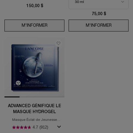
150,00 $
75,00 $
M'INFORMER
WHEN THE LA VIE EST BELLE INTENSÉMEN
M'INFORMER
WHEN THE 
ADVANCED GÉNIFIQUE LE
MASQUE HYDROGEL
Masque Éclat de Jeunesse
Instantané infusé de sérum
4.7
(912)