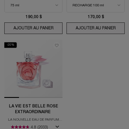
190,00 $
170,00 $
AJOUTER AU PANIER
LA NUIT TRÉSOR EAU DE PARFUM
AJOUTER AU PANIER
EAU DE
-20%
LA VIE EST BELLE ROSE
EXTRAORDINAIRE
LA NOUVELLE EAU DE PARFUM
FLORALE
4.8
(2033)