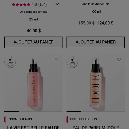
corps
4.8
(164)
Une taille disponible
100 ml
Une taille disponible
25 ml
Old price
155,00 $
New price
124,00 $
40,00 $
AJOUTER AU PANIER
IDÔLE BRUME PARFUMÉE CHEVEUX &
AJOUTER AU PANIER
POÊM
INCONTOURNABLE
IDÔLE COLLECTION
LA VIE EST BELLE EAU DE
EAU DE PARFUM IDÔLE