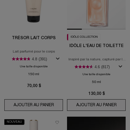
IDÔLE COLLECTION
TRÉSOR LAIT CORPS
IDÔLE L'EAU DE TOILETTE
Lait parfumé pour le corps
4.8
(391)
Inspiré par la nature, capturé par la
science
4.6
(817)
Une taille disponible
150 ml
Une taille disponible
50 ml
70,00 $
130,00 $
AJOUTER AU PANIER
TRÉSOR LAIT CORPS
AJOUTER AU PANIER
IDÔLE
NOUVEAU