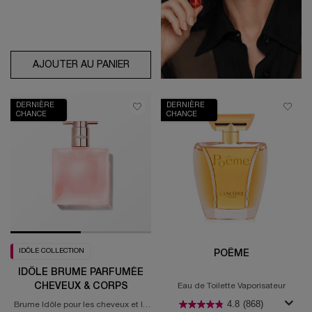
AJOUTER AU PANIER
MAGIE NOIRE
DERNIÈRE
DERNIÈRE
CHANCE
CHANCE
IDÔLE COLLECTION
POÊME
IDÔLE BRUME PARFUMÉE
CHEVEUX & CORPS
Eau de Toilette Vaporisateur
4.8
(868)
Brume Idôle pour les cheveux et le