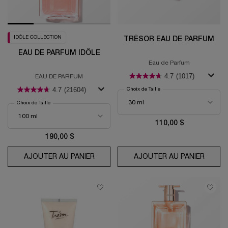
IDÔLE COLLECTION
TRÉSOR EAU DE PARFUM
EAU DE PARFUM IDÔLE
Eau de Parfum
4.7
(1017)
EAU DE PARFUM
4.7
(21604)
Choix de Taille
Choix de Taille
110,00 $
190,00 $
AJOUTER AU PANIER
EAU DE PARFUM IDÔLE
AJOUTER AU PANIER
TRÉSO