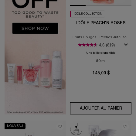
IDÔLE COLLECTION
IDÔLE PEACH'N ROSES
Fruits Rouges - Pêches Juteuse -
Rose Veloutée
4.6
(819)
Une taille disponible
50 ml
145,00 $
AJOUTER AU PANIER
IDÔLE
NOUVEAU