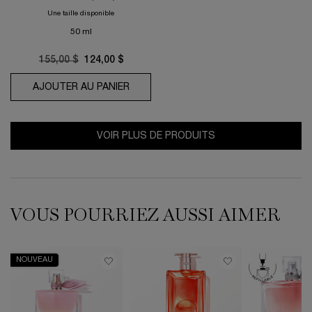
Une taille disponible
50 ml
Old price
155,00 $
New price
124,00 $
AJOUTER AU PANIER
LA VIE EST BELLE ROSE EXTRAORDIN
VOIR PLUS DE PRODUITS
VOUS POURRIEZ AUSSI AIMER
NOUVEAU