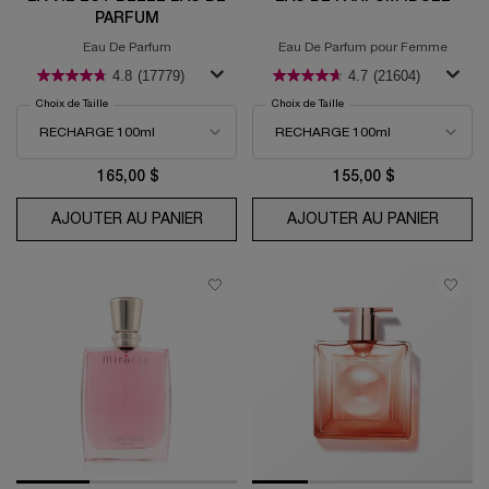
PARFUM
Eau De Parfum
Eau De Parfum pour Femme
4.8
(17779)
4.7
(21604)
Choix de Taille
Choix de Taille
165,00 $
155,00 $
AJOUTER AU PANIER
LA VIE EST BELLE EAU DE PARFUM
AJOUTER AU PANIER
EAU D