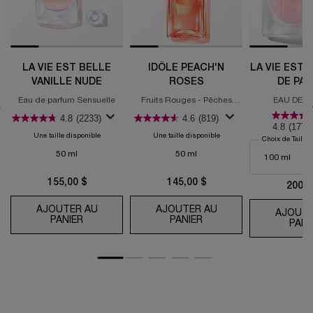
LA VIE EST BELLE
IDÔLE PEACH'N
LA VIE EST 
VANILLE NUDE
ROSES
DE PA
Eau de parfum Sensuelle
Fruits Rouges - Pêches
EAU DE 
Juteuse - Rose Veloutée
4.8
(2233)
4.6
(819)
4.8
(1777
Une taille disponible
Une taille disponible
Choix de Taille
50 ml
50 ml
155,00 $
145,00 $
200,0
AJOUTER AU
AJOUTER AU
AJOUTE
PANIER
LA VIE EST BELLE VANILLE NUDE
PANIER
IDÔLE PEACH'N ROSE
PANI