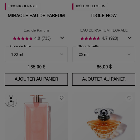
INCONTOURNABLE
IDÔLE COLLECTION
MIRACLE EAU DE PARFUM
IDÔLE NOW
Eau de Parfum
EAU DE PARFUM FLORALE
4.8
(733)
4.7
(928)
Choix de Taille
Choix de Taille
165,00 $
85,00 $
AJOUTER AU PANIER
MIRACLE EAU DE PARFUM
AJOUTER AU PANIER
IDÔLE