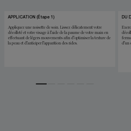
APPLICATION (Étape 1)
DU 
Appliquez une noisette de soin. Lissez délicatement votre
Exerc
décolleté et votre visage à l’aide de la paume de votre main en
décoll
effectuant de légers mouvements afin d’optimiser la texture de
ferme
la peau et d’anticiper l’apparition des rides.
d’un c
ABS MD Comparision table