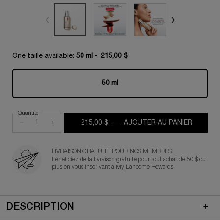
One taille available:
50 ml
-
215,00 $
50 ml
Selected
, 1 of 1
Quantité
−
+
215,00 $
―
AJOUTER AU PANIER
ABSOLU
LIVRAISON GRATUITE POUR NOS MEMBRES
Bénéficiez de la livraison gratuite pour tout achat de 50 $ ou
plus en vous inscrivant à My Lancôme Rewards.
PDP Quicklinks (default)
Default product tabs
PDP Product tabs - mobile (default)
DESCRIPTION