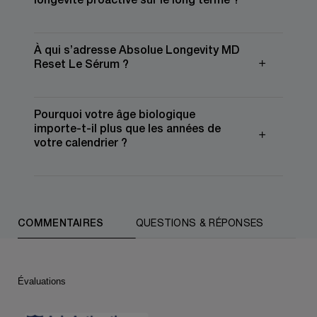
longévité proactive sur le long terme ?
À qui s’adresse Absolue Longevity MD
Reset Le Sérum ?
Pourquoi votre âge biologique
importe-t-il plus que les années de
votre calendrier ?
PDP Slot 1 Section (you may also like)
PDP Reviews (default)
COMMENTAIRES
QUESTIONS & RÉPONSES