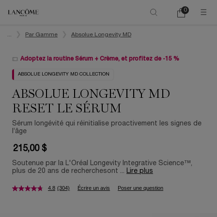
0
Mon
0 product in ca
panier
Main content
...
Par Gamme
Absolue Longevity MD
Adoptez la routine Sérum + Crème, et profitez de -15 %
ABSOLUE LONGEVITY MD COLLECTION
ABSOLUE LONGEVITY MD
RESET LE SÉRUM
Sérum longévité qui réinitialise proactivement les signes de
l’âge​
215,00 $
Soutenue par la L'Oréal Longevity Integrative Science™,
plus de 20 ans de recherchesont ...
Lire plus
4.8
(304)
Écrire un avis
Poser une question