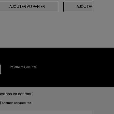
ANTE ET LA CRÈME RICHE
AQUAGEL DÉFENSE FPS 50
AJOUTER AU PANIER
ROUTINE ABSOLUE ROSE 80
AJOUTER AU PANIER
Paiement Sécurisé
estons en contact
)
champs obligatoires