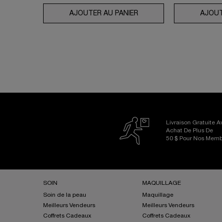
AJOUTER AU PANIER
COFFRET GÉNIFIQUE UL
AJOUT
Livraison Gratuite 
Achat De Plus De
50 $ Pour Nos Mem
Footer navigation
SOIN
MAQUILLAGE
Soin de la peau
Maquillage
Meilleurs Vendeurs
Meilleurs Vendeurs
Coffrets Cadeaux
Coffrets Cadeaux