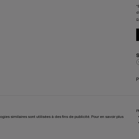
*
d
c
S
P
P
es similaires sont utilisées à des fins de publicité. Pour en savoir plus