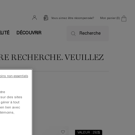
Mon panier
0
Vous aimez être récompensée?
0 product in cart
ÉLITÉ
DÉCOUVRIR
Recherche
TRE RECHERCHE. VEUILLEZ
moins non-essentiels
otre
 sur des sites
gérer à tout
en lien avec
 témoins,
ALEUR: 367 $
VALEUR : 292$