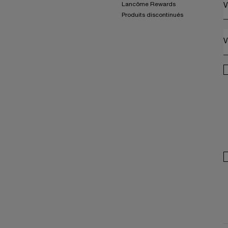
Lancôme Rewards
V
Produits discontinués
V