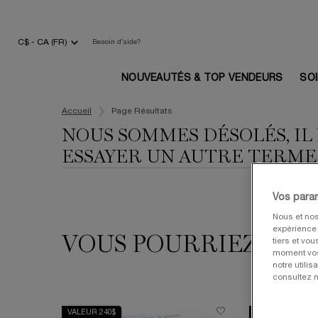
C$ - CA (FR)
Besoin d'aide?
NOUVEAUTÉS & TOP VENDEURS
SO
Main content
Accueil
Page Résultats
NOUS SOMMES DÉSOLÉS, IL
ESSAYER UN AUTRE TERME
Vos para
Nous et nos
expérience u
VOUS POURRIEZ AUSS
tiers et vo
moment vos 
notre utili
consultez n
VALEUR 240$
VALEUR 710$