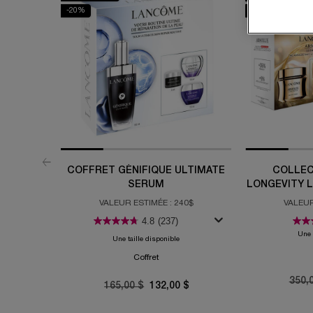
-20%
-10%
COFFRET GÉNIFIQUE ULTIMATE
COLLEC
SERUM
LONGEVITY 
ET LA
VALEUR ESTIMÉE : 240$
VALEUR
4.8
(237)
Une 
Une taille disponible
Coffret
Old p
350,
Old price
165,00 $
New price
132,00 $