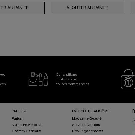
TIMATE SERUM
ER AU PANIER
COLLECTION ABSOLUE LONGEVITY LA CRÈME FOND
AJOUTER AU PANIER
UV EXPERT 
Avec
Échantillons
gratuits avec
bres
toutes commandes
PARFUM
EXPLORER LANCÔME
R
Parfum
Magasine Beauté
(*
Meilleurs Vendeurs
Services Virtuels
Coffrets Cadeaux
Nos Engagements