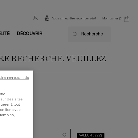
Mon panier
0
Vous aimez être récompensée?
0 product in cart
ÉLITÉ
DÉCOUVRIR
Recherche
TRE RECHERCHE. VEUILLEZ
moins non-essentiels
otre
 sur des sites
gérer à tout
en lien avec
 témoins,
ALEUR 710$
VALEUR : 292$