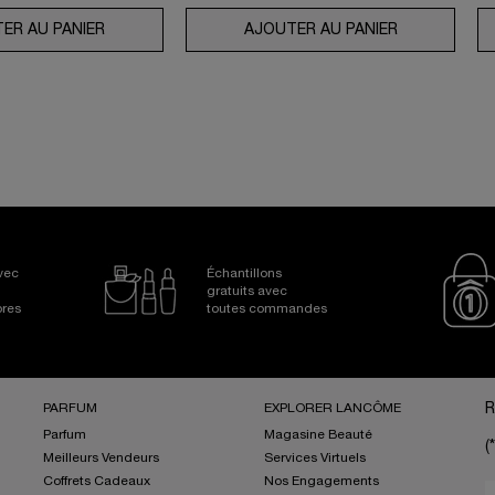
FENSE FPS 50
ER AU PANIER
COFFRET GÉNIFIQUE ULTIMATE SERUM
AJOUTER AU PANIER
ROUTINE AB
Avec
Échantillons
gratuits avec
bres
toutes commandes
PARFUM
EXPLORER LANCÔME
R
Parfum
Magasine Beauté
(*
Meilleurs Vendeurs
Services Virtuels
Coffrets Cadeaux
Nos Engagements