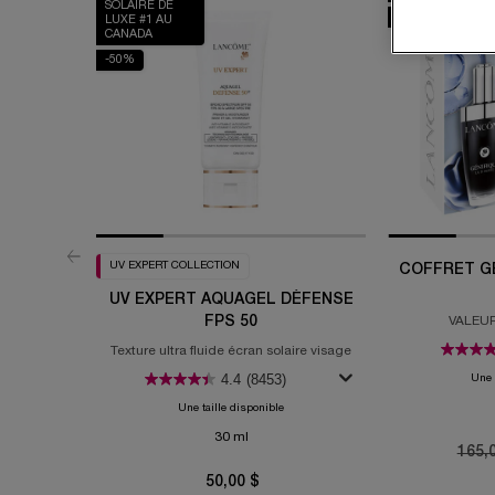
SOLAIRE DE
-20%
LUXE #1 AU
CANADA
-50%
UV EXPERT COLLECTION
COFFRET GÉ
UV EXPERT AQUAGEL DÉFENSE
FPS 50
VALEUR
Texture ultra fluide écran solaire visage
4.4
(8453)
Une 
Une taille disponible
30 ml
Old p
165,
50,00 $