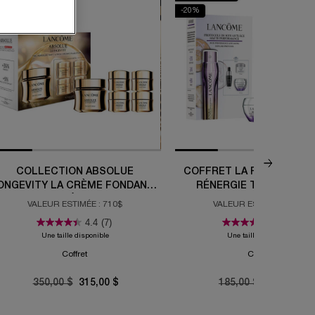
10%
-20%
COLLECTION ABSOLUE
COFFRET LA ROUTINE DE 
ONGEVITY LA CRÈME FONDANTE
RÉNERGIE TRIPLE SÉR
ET LA CRÈME RICHE
RETINOL
VALEUR ESTIMÉE : 710$
VALEUR ESTIMÉE : 292$
4.4
(7)
5.0
(2)
Une taille disponible
Une taille disponible
Coffret
Coffret
Old price
350,00 $
New price
315,00 $
Old price
185,00 $
New price
148,00 $