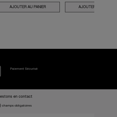
SOLUE ROSE 80
AJOUTER AU PANIER
COLLECTION ABSOLUE LONGEVITY LA 
AJOUTER AU PANIER
Paiement Sécurisé
estons en contact
)
champs obligatoires