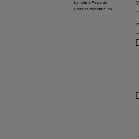
Lancôme Rewards
V
Produits discontinués
V