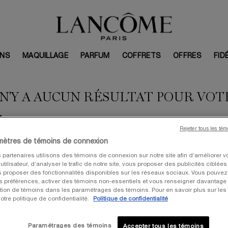
INS
MAQUILLAGE
PARFUM
COFFRETS
OFFRES
FID
 N'Y A AUCUN RÉSULTAT POUR VO
.
Rejeter tous les té
mètres de témoins de connexion
 partenaires utilisons des témoins de connexion sur notre site afin d’améliorer v
tilisateur, d’analyser le trafic de notre site, vous proposer des publicités ciblées
I AIMER
us proposer des fonctionnalités disponibles sur les réseaux sociaux. Vous pouvez 
préférences, activer des témoins non-essentiels et vous renseigner davantage 
sation de témoins dans les paramétrages des témoins. Pour en savoir plus sur les
otre politique de confidentialité.
Politique de confidentialité
VALEUR: 367 $
V
Paramétrages des témoins
Accepter tous les témoins