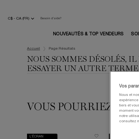
C$ - CA (FR)
Besoin d'aide?
NOUVEAUTÉS & TOP VENDEURS
SO
Main content
Accueil
Page Résultats
NOUS SOMMES DÉSOLÉS, IL
ESSAYER UN AUTRE TERME
Vos para
Nous et nos
expérience u
VOUS POURRIEZ AUSS
tiers et vo
moment vos 
notre utili
consultez n
L’ÉCRAN
VALEUR 240$