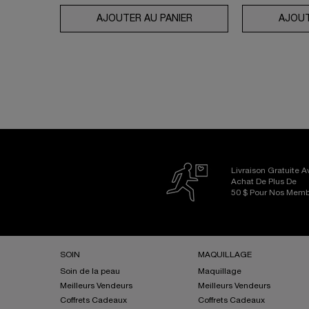
AJOUTER AU PANIER
UV EXPERT AQUAGEL DÉ
AJOUT
Livraison Gratuite 
Achat De Plus De
50 $ Pour Nos Mem
Footer navigation
SOIN
MAQUILLAGE
Soin de la peau
Maquillage
Meilleurs Vendeurs
Meilleurs Vendeurs
Coffrets Cadeaux
Coffrets Cadeaux