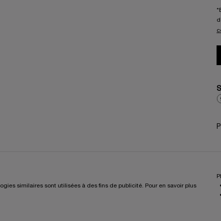
*
d
c
S
P
P
es similaires sont utilisées à des fins de publicité. Pour en savoir plus