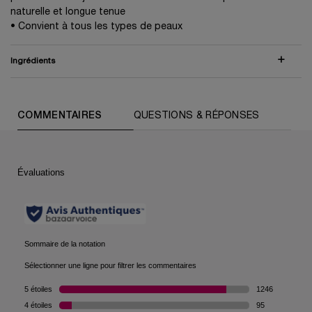
naturelle et longue tenue
• Convient à tous les types de peaux
Ingrédients
COMPARER AVEC DES PRODUITS SIMILAIRES
PDP Routine Section (default)
PDP Reviews (default)
COMMENTAIRES
QUESTIONS & RÉPONSES