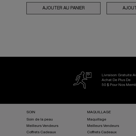
AJOUTER AU PANIER
UV EXPERT AQUAGEL DÉ
AJOUT
Livraison Gratuite 
Achat De Plus De
50 $ Pour Nos Mem
Footer navigation
SOIN
MAQUILLAGE
Soin de la peau
Maquillage
Meilleurs Vendeurs
Meilleurs Vendeurs
Coffrets Cadeaux
Coffrets Cadeaux