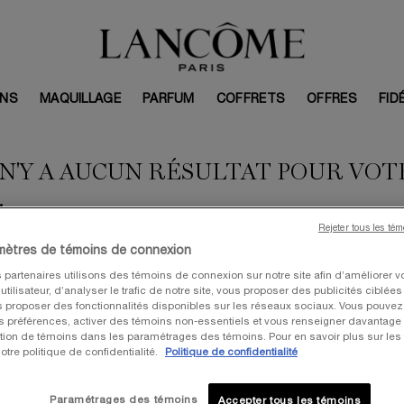
INS
MAQUILLAGE
PARFUM
COFFRETS
OFFRES
FID
 N'Y A AUCUN RÉSULTAT POUR VO
.
Rejeter tous les té
mètres de témoins de connexion
 partenaires utilisons des témoins de connexion sur notre site afin d’améliorer v
tilisateur, d’analyser le trafic de notre site, vous proposer des publicités ciblées
I AIMER
us proposer des fonctionnalités disponibles sur les réseaux sociaux. Vous pouvez 
préférences, activer des témoins non-essentiels et vous renseigner davantage 
sation de témoins dans les paramétrages des témoins. Pour en savoir plus sur les
otre politique de confidentialité.
Politique de confidentialité
VALEUR: 367 $
V
Paramétrages des témoins
Accepter tous les témoins