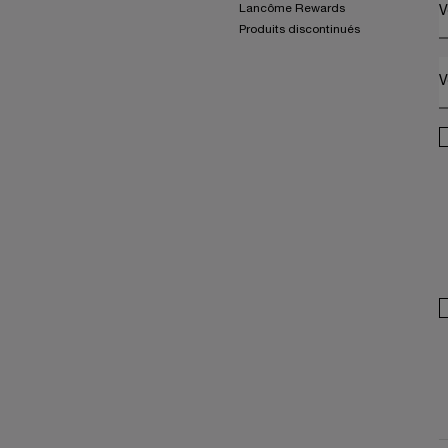
Lancôme Rewards
V
Produits discontinués
V