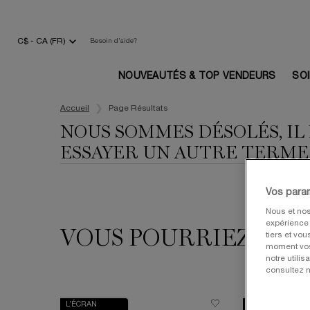
C$ - CA (FR)
Besoin d'aide?
NOUVEAUTÉS & TOP VENDEURS
SO
Main content
Accueil
Page Résultats
NOUS SOMMES DÉSOLÉS, IL
ESSAYER UN AUTRE TERME
Vos para
Nous et nos
expérience u
VOUS POURRIEZ AUSS
tiers et vo
moment vos 
notre utili
consultez n
L’ÉCRAN
VALEUR 240$