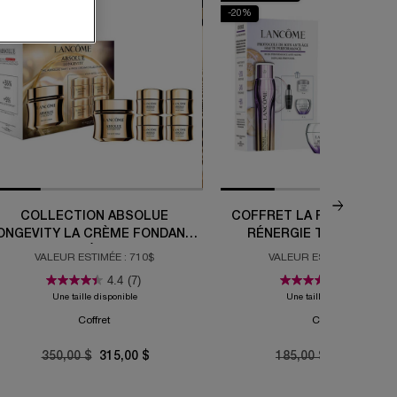
10%
-20%
COLLECTION ABSOLUE
COFFRET LA ROUTINE DE 
ONGEVITY LA CRÈME FONDANTE
RÉNERGIE TRIPLE SÉR
ET LA CRÈME RICHE
RETINOL
VALEUR ESTIMÉE : 710$
VALEUR ESTIMÉE : 292$
4.4
(7)
5.0
(2)
Une taille disponible
Une taille disponible
Coffret
Coffret
Old price
350,00 $
New price
315,00 $
Old price
185,00 $
New price
148,00 $