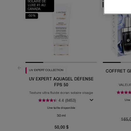
SOLAIRE DE
-20%
LUXE #1 AU
CANADA
-50%
UV EXPERT COLLECTION
COFFRET GÉ
UV EXPERT AQUAGEL DÉFENSE
FPS 50
VALEUR
Texture ultra fluide écran solaire visage
4.4
(8453)
Une 
Une taille disponible
30 ml
Old p
165,
50,00 $