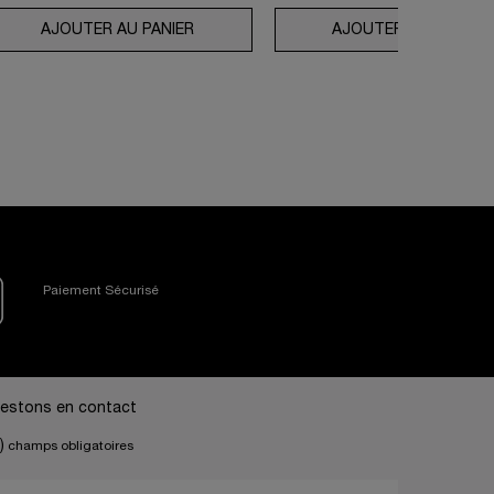
SOLUE ROSE 80
AJOUTER AU PANIER
COLLECTION ABSOLUE LONGEVITY LA 
AJOUTER AU PANIER
Paiement Sécurisé
estons en contact
)
champs obligatoires