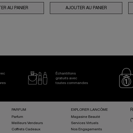
FENSE FPS 50
ER AU PANIER
COFFRET GÉNIFIQUE ULTIMATE SERUM
AJOUTER AU PANIER
ROUTINE AB
Avec
Échantillons
gratuits avec
bres
toutes commandes
PARFUM
EXPLORER LANCÔME
R
Parfum
Magasine Beauté
(*
Meilleurs Vendeurs
Services Virtuels
Coffrets Cadeaux
Nos Engagements