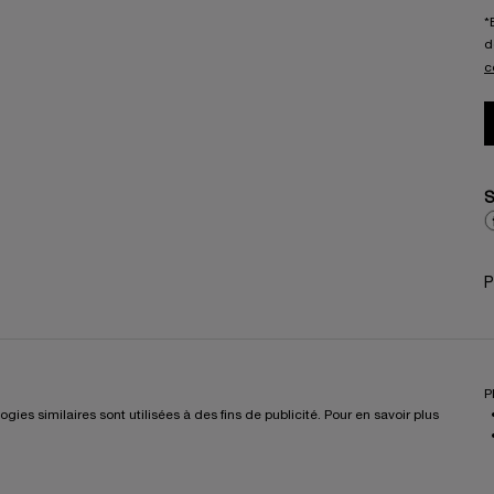
*
d
c
S
P
P
es similaires sont utilisées à des fins de publicité. Pour en savoir plus