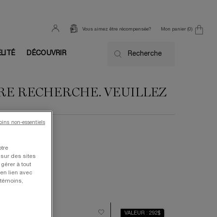
Mon panier
0
Vous aimez être récompensée?
0 product in cart
ÉLITÉ
DÉCOUVRIR
Recherche
TRE RECHERCHE. VEUILLEZ
moins non-essentiels
otre
 sur des sites
gérer à tout
en lien avec
 témoins,
ALEUR 710$
VALEUR : 292$