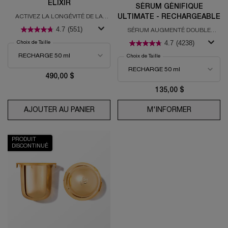
ELIXIR
SÉRUM GÉNIFIQUE
ULTIMATE - RECHARGEABLE
ACTIVEZ LA LONGÉVITÉ DE LA
PEAU DÈS LA RACINE
4.7
(551)
SÉRUM AUGMENTÉ DOUBLE
RESTAURATION
4.7
(4238)
Choix de Taille
Choix de Taille
490,00 $
135,00 $
AJOUTER AU PANIER
ABSOLUE L'EXTRAIT CRÈME ELIXIR
M'INFORMER
WHEN THE 
PRODUIT
DISCONTINUÉ