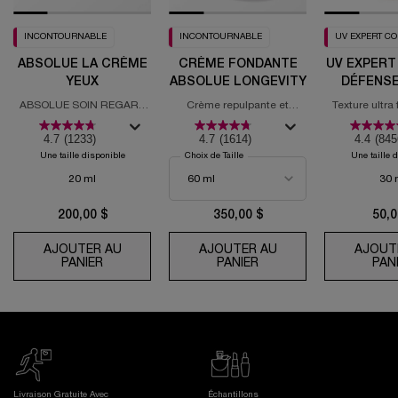
INCONTOURNABLE
INCONTOURNABLE
UV EXPERT C
ABSOLUE LA CRÈME
CRÈME FONDANTE
UV EXPERT
YEUX
ABSOLUE LONGEVITY
DÉFENSE
ABSOLUE SOIN REGARD
Crème repulpante et
Texture ultra
REVITALISANT
régénérante PDRN
solaire
4.7
(1233)
4.7
(1614)
4.4
(845
Une taille disponible
Choix de Taille
Une taille 
20 ml
30 
200,00 $
350,00 $
50,0
AJOUTER AU
AJOUTER AU
AJOUT
PANIER
ABSOLUE LA CRÈME YEUX
PANIER
CRÈME FONDANTE AB
PAN
Livraison Gratuite Avec
Échantillons