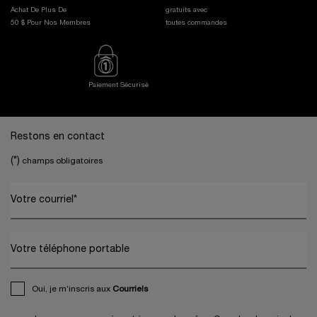
Achat De Plus De
gratuits avec
50 $ Pour Nos Membres
toutes commandes
Paiement Sécurisé
Footer navigation
Restons en contact
(*)
champs obligatoires
Votre courriel
*
Votre téléphone portable
Oui, je m’inscris aux
Courriels