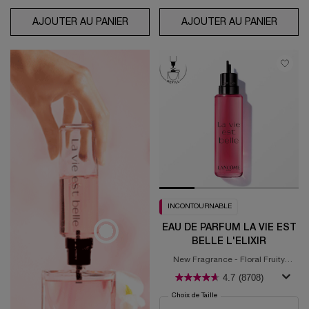
AJOUTER AU PANIER
EAU DE PARFUM IDÔLE
AJOUTER AU PANIER
LE SÉ
INCONTOURNABLE
EAU DE PARFUM LA VIE EST
BELLE L'ELIXIR
New Fragrance - Floral Fruity
Gourmand
4.7
(8708)
Choix de Taille