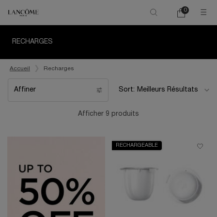
0
Mon
0 product in ca
panier
Main content
RECHARGES
Accueil
Recharges
Affiner
Sort:
Filters menu
Afficher 9 produits
RECHARGEABLE