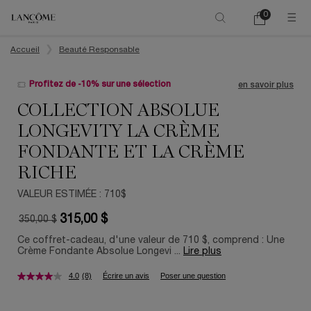
0
Mon
0 product in ca
panier
Main content
Accueil
Beauté Responsable
Profitez de -10% sur une sélection
en savoir plus
COLLECTION ABSOLUE
LONGEVITY LA CRÈME
FONDANTE ET LA CRÈME
RICHE
VALEUR ESTIMÉE : 710$
315,00 $
350,00 $
Old price
New price
Ce coffret-cadeau, d'une valeur de 710 $, comprend : Une
Crème Fondante Absolue Longevi ...
Lire plus
4.0
(8)
Écrire un avis
Poser une question