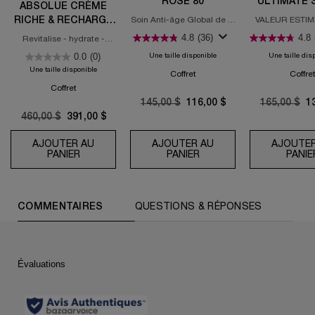
ROSE 80
ULTIMATE
ABSOLUE CRÈME
RICHE & RECHARGE
Soin Anti-âge Global de la
VALEUR ESTIMÉ
tête au pied
DUO
4.8
(36)
4.8
Revitalise - hydrate -
améliore la luminosité
0.0
(0)
Une taille disponible
Une taille dis
Une taille disponible
Coffret
Coffre
Coffret
Old price
145,00 $
New price
116,00 $
Old price
165,00 $
N
1
Old price
460,00 $
New price
391,00 $
AJOUTER AU
AJOUTER AU
AJOUTER
PANIER
ABSOLUE CRÈME RICHE & RECHARGE DUO
PANIER
ROUTINE ABSOLUE ROS
PANIE
PDP Reviews (default)
COMMENTAIRES
QUESTIONS & RÉPONSES