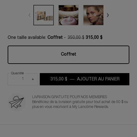
One taille available:
Coffret
-
350,00 $
315,00 $
Old price
New price
Coffret
Selected
, 1 of 1
Quantité
−
+
315,00 $
―
AJOUTER AU PANIER
COLLEC
LIVRAISON GRATUITE POUR NOS MEMBRES
Bénéficiez de la livraison gratuite pour tout achat de 50 $ ou
plus en vous inscrivant à My Lancôme Rewards.