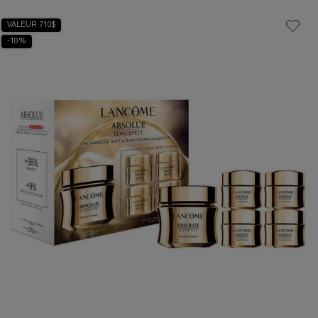
VALEUR 710$
-10%