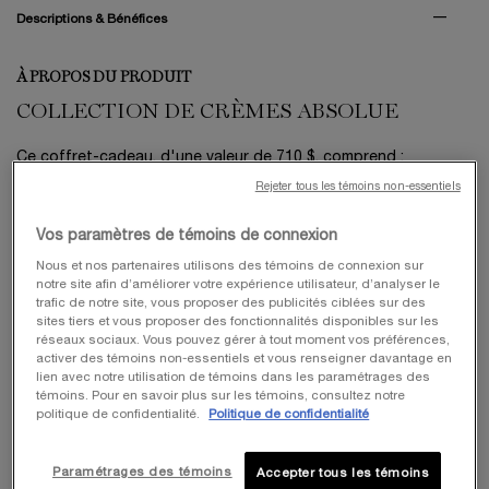
PDP Tabs
Descriptions & Bénéfices
À PROPOS DU PRODUIT
COLLECTION DE CRÈMES ABSOLUE
Ce coffret-cadeau, d'une valeur de 710 $, comprend :
Rejeter tous les témoins non-essentiels
Une Crème Fondante Absolue Longevity (60 ml)
Quatre Crème Riche Régénérante Absolue (15 ml).
Vos paramètres de témoins de connexion
Cette collection de prestige prolonge visiblement la jeunesse
Nous et nos partenaires utilisons des témoins de connexion sur
de la peau, grâce à l'Absolue PDRN™ et aux Extraits de
notre site afin d’améliorer votre expérience utilisateur, d’analyser le
Grands Crus de Rose pour améliorer la fermeté, l'effet liftant
trafic de notre site, vous proposer des publicités ciblées sur des
et réduire les signes de l'âge en une semaine.
sites tiers et vous proposer des fonctionnalités disponibles sur les
réseaux sociaux. Vous pouvez gérer à tout moment vos préférences,
CE QUI FAIT LA DIFFÉRENCE
activer des témoins non-essentiels et vous renseigner davantage en
lien avec notre utilisation de témoins dans les paramétrages des
Cette collection offre des résultats anti-âge exceptionnels. La
témoins. Pour en savoir plus sur les témoins, consultez notre
Crème Fondante à base de PDRN procure +36 % de fermeté
politique de confidentialité.
Politique de confidentialité
et un effet liftant de +9 % sur les contours. La Crème Riche
nourrit et apaise en profondeur les peaux sèches. Les deux
Paramétrages des témoins
Accepter tous les témoins
formules régénèrent et transforment visiblement la peau,