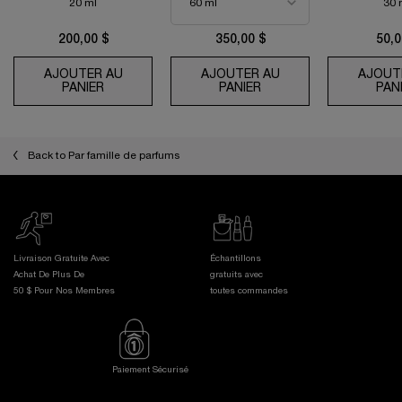
20 ml
30 
200,00 $
350,00 $
50,0
AJOUTER AU
AJOUTER AU
AJOUT
PANIER
ABSOLUE LA CRÈME YEUX
PANIER
CRÈME FONDANTE AB
PAN
Back to Par famille de parfums
Livraison Gratuite Avec
Échantillons
Achat De Plus De
gratuits avec
50 $ Pour Nos Membres
toutes commandes
Paiement Sécurisé