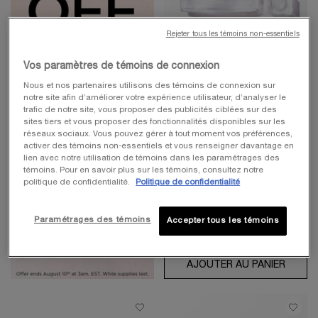
Rejeter tous les témoins non-essentiels
INCONTOURNABLE
LA VIE EST BELLE EAU DE
Vos paramètres de témoins de connexion
PARFUM
Nous et nos partenaires utilisons des témoins de connexion sur
EAU DE PARFUM
notre site afin d’améliorer votre expérience utilisateur, d’analyser le
trafic de notre site, vous proposer des publicités ciblées sur des
4.8
(17776)
sites tiers et vous proposer des fonctionnalités disponibles sur les
réseaux sociaux. Vous pouvez gérer à tout moment vos préférences,
Choix de Taille
activer des témoins non-essentiels et vous renseigner davantage en
lien avec notre utilisation de témoins dans les paramétrages des
témoins. Pour en savoir plus sur les témoins, consultez notre
200,00 $
politique de confidentialité.
Politique de confidentialité
Paramétrages des témoins
Accepter tous les témoins
AJOUTER AU PANIER
LA VI