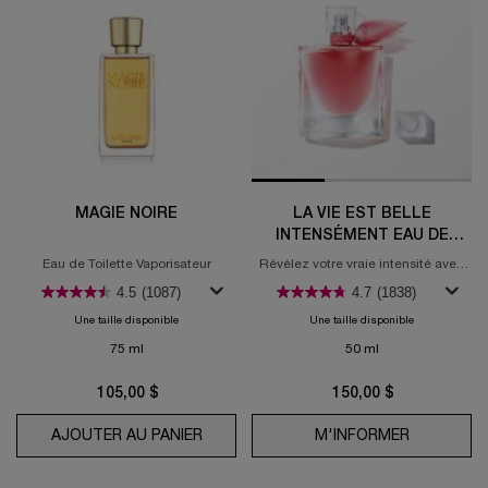
MAGIE NOIRE
LA VIE EST BELLE
INTENSÉMENT EAU DE
PARFUM
Eau de Toilette Vaporisateur
Révélez votre vraie intensité avec
La vie est belle Intensément, la
4.5
(1087)
4.7
(1838)
nouvelle eau de parfum pour
femmes, de Lancôme.
Une taille disponible
Une taille disponible
75 ml
50 ml
105,00 $
150,00 $
AJOUTER AU PANIER
MAGIE NOIRE
M'INFORMER
WHEN THE 