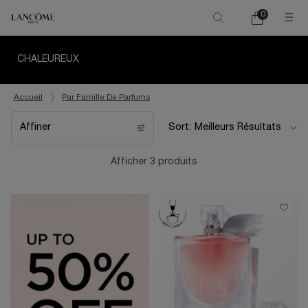
0
Mon
0 product in ca
panier
Main content
CHALEUREUX
Accueil
Par Famille De Parfums
Affiner
Sort:
Filters menu
Afficher 3 produits