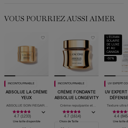
VOUS POURRIEZ AUSSI AIMER
L’ÉCRAN
SOLAIRE
DE LUXE
#1 AU
CANADA
-50%
INCONTOURNABLE
INCONTOURNABLE
UV EXPERT C
ABSOLUE LA CRÈME
CRÈME FONDANTE
UV EXPERT
YEUX
ABSOLUE LONGEVITY
DÉFENSE
ABSOLUE SOIN REGARD
Crème repulpante et
Texture ultra
REVITALISANT
régénérante PDRN
solaire
4.7
(1233)
4.7
(1614)
4.4
(845
Une taille disponible
Choix de Taille
Une taille 