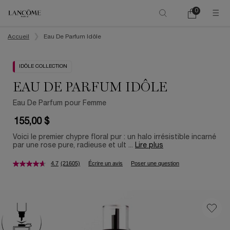
0
Mon
0 product in ca
panier
Main content
Accueil
Eau De Parfum Idôle
IDÔLE COLLECTION
EAU DE PARFUM IDÔLE
Eau De Parfum pour Femme
155,00 $
Voici le premier chypre floral pur : un halo irrésistible incarné
par une rose pure, radieuse et ult ...
Lire plus
4.7
(21605)
Écrire un avis
Poser une question