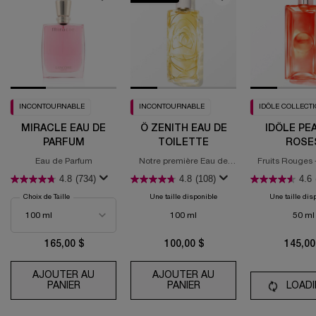
INCONTOURNABLE
INCONTOURNABLE
IDÔLE COLLECT
MIRACLE EAU DE
Ô ZENITH EAU DE
IDÔLE PE
PARFUM
TOILETTE
ROSE
Eau de Parfum
Notre première Eau de
Fruits Rouges 
Toilette à augmenter vos
Juteuse - Rose
4.8
(734)
4.8
(108)
4.6
émotions
Choix de Taille
Une taille disponible
Une taille dis
100 ml
50 ml
165,00 $
100,00 $
145,00
AJOUTER AU
AJOUTER AU
PANIER
MIRACLE EAU DE PARFUM
PANIER
Ô ZENITH EAU DE TOIL
LOADIN