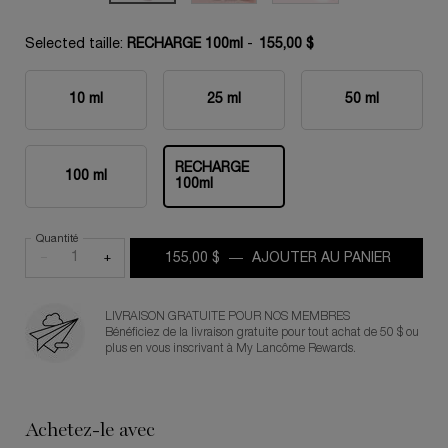
Selected taille:
RECHARGE 100ml
-
155,00 $
10 ml
25 ml
50 ml
Selected
, 1 of 5
Selected
, 2 of 5
Selected
, 3 of 5
RECHARGE
100 ml
Selected
, 4 of 5
Selected
, 5 of 5
100ml
Quantité
−
+
155,00 $
―
AJOUTER AU PANIER
EAU DE 
LIVRAISON GRATUITE POUR NOS MEMBRES
Bénéficiez de la livraison gratuite pour tout achat de 50 $ ou
plus en vous inscrivant à My Lancôme Rewards.
Achetez-le avec