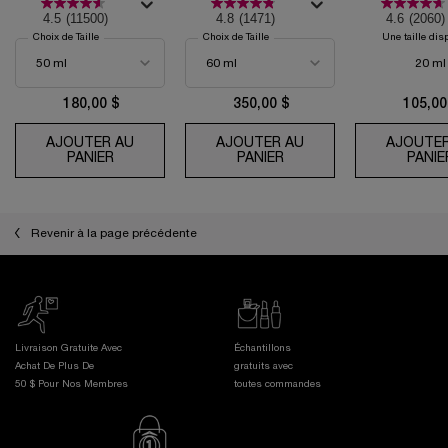
Teint Irrégulier
4.5
(11500)
4.8
(1471)
4.6
(2060)
Choix de Taille
Choix de Taille
Une taille dis
20 ml
180,00 $
350,00 $
105,00
AJOUTER AU
AJOUTER AU
AJOUTER
PANIER
RÉNERGIE H.C.F. TRIPLE SÉRUM
PANIER
ABSOLUE CRÈME RICHE
PANIE
Revenir à la page précédente
Livraison Gratuite Avec
Échantillons
Achat De Plus De
gratuits avec
50 $ Pour Nos Membres
toutes commandes