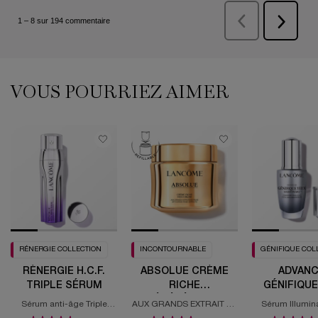
PDP Slot 1 Section (you may also like)
VOUS POURRIEZ AIMER
RÉNERGIE COLLECTION
INCONTOURNABLE
GÉNIFIQUE COL
RÉNERGIE H.C.F.
ABSOLUE CRÈME
ADVAN
TRIPLE SÉRUM
RICHE
GÉNIFIQUE
RÉGÉNÉRANTE
LIGHT-PE
Sérum anti-âge Triple
AUX GRANDS EXTRAIT DE
Sérum Illumin
action: Fermeté, Rides,
ROSE
Regard - Sérum