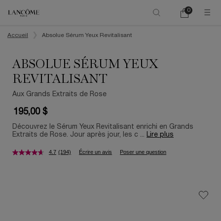
0
Mon
0 product in ca
panier
Main content
Accueil
Absolue Sérum Yeux Revitalisant
ABSOLUE SÉRUM YEUX
REVITALISANT
Aux Grands Extraits de Rose
195,00 $
Découvrez le Sérum Yeux Revitalisant enrichi en Grands
Extraits de Rose. Jour après jour, les c ...
Lire plus
4.7
(194)
Écrire un avis
Poser une question