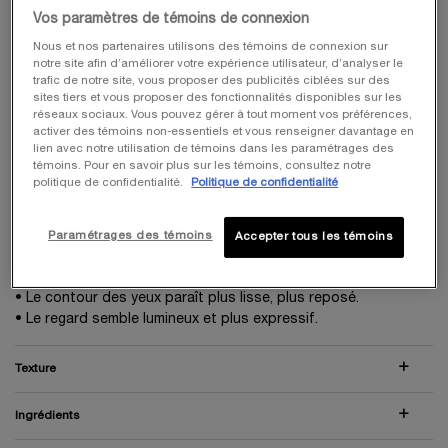
Extraits de Rose.
Vos paramètres de témoins de connexion
Jour après jour, les cernes, les poches et les rides autour des
Nous et nos partenaires utilisons des témoins de connexion sur
notre site afin d’améliorer votre expérience utilisateur, d’analyser le
yeux semblent diminuées.
trafic de notre site, vous proposer des publicités ciblées sur des
sites tiers et vous proposer des fonctionnalités disponibles sur les
Le contour des yeux paraît plus lisse, plus reposé et revitalisé
réseaux sociaux. Vous pouvez gérer à tout moment vos préférences,
pour un regard plus lumineux et expressif.
activer des témoins non-essentiels et vous renseigner davantage en
lien avec notre utilisation de témoins dans les paramétrages des
témoins. Pour en savoir plus sur les témoins, consultez notre
Utiliser le Sérum Yeux Revitalisant Absolue seul ou avant votre
politique de confidentialité.
Politique de confidentialité
crème yeux pour une efficacité boostée. Sur une peau
parfaitement nettoyée, appliquer matin et soir une noisette de
crème du bout des doigts sur le contour de l’œil et massez de
Paramétrages des témoins
Accepter tous les témoins
l’intérieur vers l’extérieur. • Jour après jour, les cernes, les
poches et les rides autour des yeux semblent diminuées.
• Le contour des yeux paraît plus lisse, plus reposé.
• Le regard semble lumineux et plus expressif.
Texture
Ingrédients