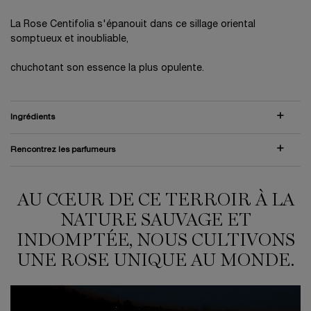
La Rose Centifolia s'épanouit dans ce sillage oriental
somptueux et inoubliable,
chuchotant son essence la plus opulente.
Ingrédients
Rencontrez les parfumeurs
AU CŒUR DE CE TERROIR À LA
IN THIS LAND WHERE NATURE'S GRANDEUR LIVES UNTAMED, WE GROW A RO
NATURE SAUVAGE ET
INDOMPTÉE, NOUS CULTIVONS
UNE ROSE UNIQUE AU MONDE.