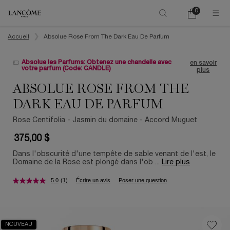
0
Mon
0 product in ca
panier
Main content
Accueil
Absolue Rose From The Dark Eau De Parfum
Absolue les Parfums: Obtenez une chandelle avec
en savoir
votre parfum (Code: CANDLE)
plus
ABSOLUE ROSE FROM THE
DARK EAU DE PARFUM
Rose Centifolia - Jasmin du domaine - Accord Muguet
375,00 $
Dans l'obscurité d'une tempête de sable venant de l'est, le
Domaine de la Rose est plongé dans l'ob ...
Lire plus
5.0
(1)
Écrire un avis
Poser une question
NOUVEAU