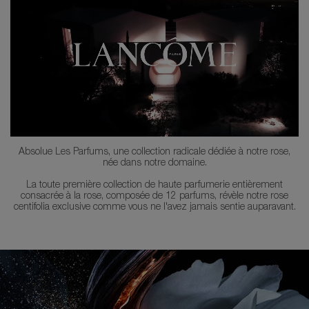
Absolue Les Parfums, une collection radicale dédiée à notre rose,
née dans notre domaine.
La toute première collection de haute parfumerie entièrement
consacrée à la rose, composée de 12 parfums, révèle notre rose
centifolia exclusive comme vous ne l'avez jamais sentie auparavant.
PDP Banner for 01125-LAC