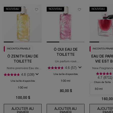
PDP Slot 1 Section (you may also like)
NOUVEAU
NOUVEAU
NOUVEAU
INCONTOURNABLE
INCONTOURNAB
Ô OUI EAU DE
TOILETTE
Ô ZENITH EAU DE
EAU DE PAR
TOILETTE
VIE EST 
Un parfum rosé
irrésistiblement addictif
L'ELIX
4.6
(57)
Notre première Eau de
New Fragrance 
Toilette à augmenter vos
Fruity Gou
4.8
(108)
Une taille disponible
émotions
4.7
(8711)
100 ml
Une taille disponible
Choix de Taille
100 ml
80,00 $
100,00 $
160,00
AJOUTER AU
AJOUTER AU
AJOUTER
PANIER
Ô ZENITH EAU DE TOILETTE
PANIER
Ô OUI EAU DE TOILETT
PANIE