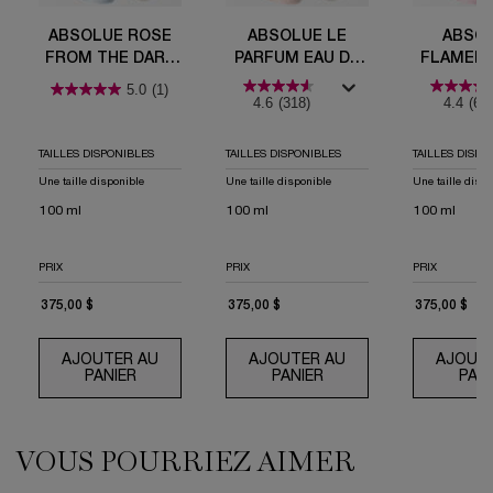
ABSOLUE ROSE
ABSOLUE LE
ABSOL
FROM THE DARK
PARFUM EAU DE
FLAMED 
EAU DE PARFUM
PARFUM
EAU DE 
5.0
(1)
4.6
(318)
4.4
(60)
TAILLES DISPONIBLES
TAILLES DISPONIBLES
TAILLES DISPO
Une taille disponible
Une taille disponible
Une taille disp
100 ml
100 ml
100 ml
PRIX
PRIX
PRIX
375,00 $
375,00 $
375,00 $
AJOUTER AU
AJOUTER AU
AJOUT
PANIER
ABSOLUE ROSE FROM THE DARK EAU DE PARF
PANIER
ABSOLUE LE PARFUM 
PANI
VOUS POURRIEZ AIMER
PDP Routine Section (default)