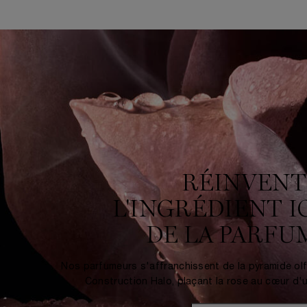
PDP Banner for 00994-LAC
RÉINVEN
L'INGRÉDIENT 
DE LA PARFU
Nos parfumeurs s'affranchissent de la pyramide olfa
Construction Halo, plaçant la rose au cœur d'