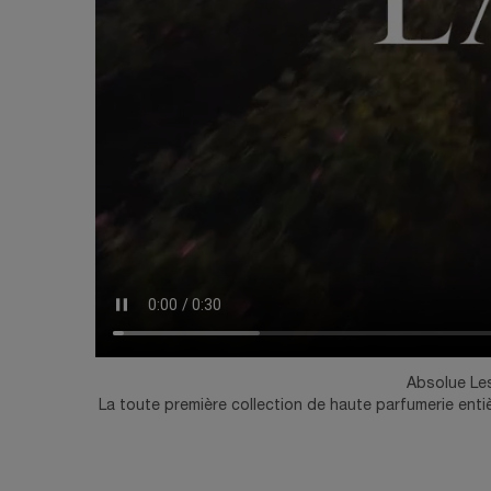
Absolue Les
La toute première collection de haute parfumerie ent