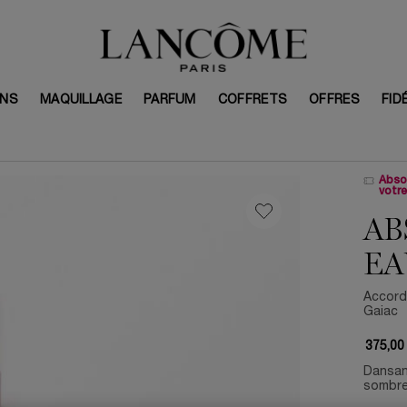
INS
MAQUILLAGE
PARFUM
COFFRETS
OFFRES
FID
Absol
votr
AB
EA
Accord 
Gaiac
375,00
Dansant
sombres