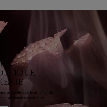
TER
ICONIQUE
MERIE
ctive traditionnelle et créent la
une symphonie de senteurs.