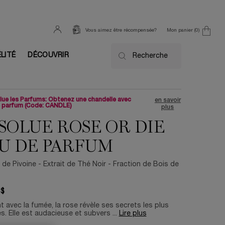
Mon panier
0
Vous aimez être récompensée?
0 product in cart
ÉLITÉ
DÉCOUVRIR
Recherche
ue les Parfums: Obtenez une chandelle avec
en savoir
e parfum (Code: CANDLE)
plus
SOLUE ROSE OR DIE
U DE PARFUM
de Pivoine - Extrait de Thé Noir - Fraction de Bois de
 $
 avec la fumée, la rose révèle ses secrets les plus
. Elle est audacieuse et subvers ...
Lire plus