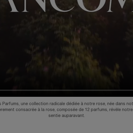
 Parfums, une collection radicale dédiée à notre rose, née dans no
ièrement consacrée à la rose, composée de 12 parfums, révèle notre 
sentie auparavant.